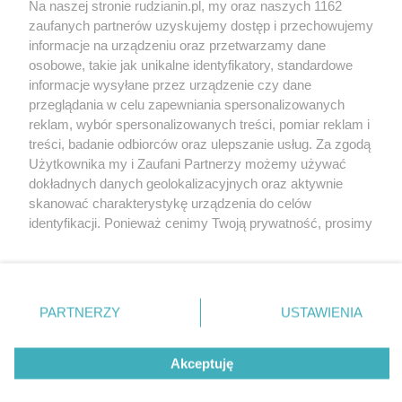
Na naszej stronie rudzianin.pl, my oraz naszych 1162
Wydawca mediów
lokalnych
zaufanych partnerów uzyskujemy dostęp i przechowujemy
informacje na urządzeniu oraz przetwarzamy dane
osobowe, takie jak unikalne identyfikatory, standardowe
informacje wysyłane przez urządzenie czy dane
przeglądania w celu zapewniania spersonalizowanych
reklam, wybór spersonalizowanych treści, pomiar reklam i
Nie zapomnij
treści, badanie odbiorców oraz ulepszanie usług. Za zgodą
zapoznać się z:
polityką prywatności
regulamin korzystania z portali
Użytkownika my i Zaufani Partnerzy możemy używać
Twoje
miasto
Skontakuj się
z nami
dokładnych danych geolokalizacyjnych oraz aktywnie
Piekary Śląskie
Kontakt
skanować charakterystykę urządzenia do celów
Chorzów
Wydawca
identyfikacji. Ponieważ cenimy Twoją prywatność, prosimy
Tarnowskie Góry
Redakcja
Ruda Śląska
Newsletter
o zgodę na korzystanie z tych technologii poprzez
Świętochłowice
Reklama
kliknięcie „Akceptuję”. Zgoda jest dobrowolna i zawsze
Tychy
możesz ją zmienić/wycofać klikając przycisk ustawień
Bytom
Katowice
prywatności znajdujący się w lewym dolnym rogu strony
PARTNERZY
USTAWIENIA
Gliwice
. Niektóre rodzaje przetwarzania danych nie wymagają
Zabrze
Zagłębie
zgody użytkownika, ale masz prawo sprzeciwić się
Akceptuję
takiemu przetwarzaniu. Preferencje będą miały
zastosowania tylko na tej witrynie.