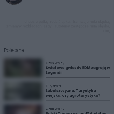
chebzie pętla,
ruda śląska,
tramwaje ruda śląska,
zmianyw rozkładach jazdy,
autobusy zastępcze ruda śląska,
ztm,
Polecane
Czas Wolny
Światowe gwiazdy EDM zagrają w
Legendii
Turystyka
Lubelszczyzna. Turystyka
wiejska, czy agroturystyka?
Czas Wolny
Polski Tomorrowland? Ambitne