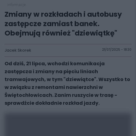
informacje
Zmiany w rozkładach i autobusy
zastępcze zamiast banek.
Obejmują również "dziewiątkę"
Jacek Skorek
21/07/2025 - 18:30
Od dziś, 21 lipca, wchodzi komunikacja
zastępcza i zmiany na pięciu liniach
tramwajowych, w tym "dziewiątce". Wszystko to
w związku z remontami nawierzchni w
Świętochłowicach. Zanim ruszycie w trasę -
sprawdźcie dokładnie rozkład jazdy.