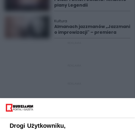
plany Legendii
Kultura
Almanach jazzmanów „Jazzmani
o improwizacji" – premiera
REKLAMA
REKLAMA
REKLAMA
Drogi Użytkowniku,