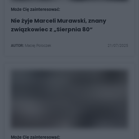
Może Cię zainteresować:
Nie żyje Marceli Murawski, znany
związkowiec z „Sierpnia 80”
AUTOR:
Maciej Poloczek
21/07/2025
Może Cię zainteresować: