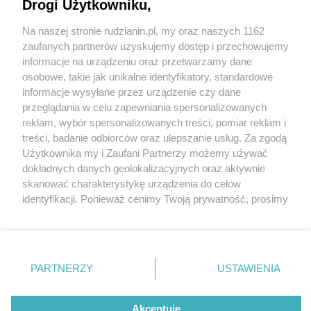
Drogi Użytkowniku,
Na naszej stronie rudzianin.pl, my oraz naszych 1162
Wydawca mediów
lokalnych
zaufanych partnerów uzyskujemy dostęp i przechowujemy
informacje na urządzeniu oraz przetwarzamy dane
osobowe, takie jak unikalne identyfikatory, standardowe
informacje wysyłane przez urządzenie czy dane
przeglądania w celu zapewniania spersonalizowanych
1 / 0
reklam, wybór spersonalizowanych treści, pomiar reklam i
Nie zapomnij
treści, badanie odbiorców oraz ulepszanie usług. Za zgodą
zapoznać się z:
polityką prywatności
regulamin korzystania z portali
Użytkownika my i Zaufani Partnerzy możemy używać
Twoje
miasto
Skontakuj się
z nami
dokładnych danych geolokalizacyjnych oraz aktywnie
Piekary Śląskie
Kontakt
skanować charakterystykę urządzenia do celów
Chorzów
Wydawca
identyfikacji. Ponieważ cenimy Twoją prywatność, prosimy
Tarnowskie Góry
Redakcja
Ruda Śląska
Newsletter
o zgodę na korzystanie z tych technologii poprzez
Świętochłowice
Reklama
kliknięcie „Akceptuję”. Zgoda jest dobrowolna i zawsze
Tychy
możesz ją zmienić/wycofać klikając przycisk ustawień
Bytom
Katowice
prywatności znajdujący się w lewym dolnym rogu strony
REKLAMA
PARTNERZY
USTAWIENIA
Gliwice
. Niektóre rodzaje przetwarzania danych nie wymagają
Zabrze
Zagłębie
zgody użytkownika, ale masz prawo sprzeciwić się
takiemu przetwarzaniu. Preferencje będą miały
Akceptuję