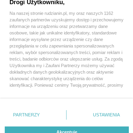
Drogi Użytkowniku,
Na naszej stronie rudzianin.pl, my oraz naszych 1162
Wydawca mediów
lokalnych
zaufanych partnerów uzyskujemy dostęp i przechowujemy
informacje na urządzeniu oraz przetwarzamy dane
osobowe, takie jak unikalne identyfikatory, standardowe
informacje wysyłane przez urządzenie czy dane
przeglądania w celu zapewniania spersonalizowanych
5 / 0
reklam, wybór spersonalizowanych treści, pomiar reklam i
Nie zapomnij
treści, badanie odbiorców oraz ulepszanie usług. Za zgodą
zapoznać się z:
polityką prywatności
regulamin korzystania z portali
Użytkownika my i Zaufani Partnerzy możemy używać
Twoje
miasto
Skontakuj się
z nami
dokładnych danych geolokalizacyjnych oraz aktywnie
Piekary Śląskie
Kontakt
skanować charakterystykę urządzenia do celów
Chorzów
Wydawca
identyfikacji. Ponieważ cenimy Twoją prywatność, prosimy
Tarnowskie Góry
Redakcja
Ruda Śląska
Newsletter
o zgodę na korzystanie z tych technologii poprzez
Świętochłowice
Reklama
kliknięcie „Akceptuję”. Zgoda jest dobrowolna i zawsze
Tychy
możesz ją zmienić/wycofać klikając przycisk ustawień
Bytom
Katowice
prywatności znajdujący się w lewym dolnym rogu strony
REKLAMA
PARTNERZY
USTAWIENIA
Gliwice
. Niektóre rodzaje przetwarzania danych nie wymagają
Zabrze
Zagłębie
zgody użytkownika, ale masz prawo sprzeciwić się
takiemu przetwarzaniu. Preferencje będą miały
Akceptuję