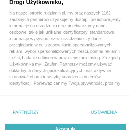
warzywa nie muszą być drogie
Drogi Użytkowniku,
Na naszej stronie rudzianin.pl, my oraz naszych 1162
Wydawca mediów
lokalnych
zaufanych partnerów uzyskujemy dostęp i przechowujemy
informacje na urządzeniu oraz przetwarzamy dane
osobowe, takie jak unikalne identyfikatory, standardowe
informacje wysyłane przez urządzenie czy dane
przeglądania w celu zapewniania spersonalizowanych
reklam, wybór spersonalizowanych treści, pomiar reklam i
5 / 1
Nie zapomnij
treści, badanie odbiorców oraz ulepszanie usług. Za zgodą
zapoznać się z:
polityką prywatności
regulamin korzystania z portali
Użytkownika my i Zaufani Partnerzy możemy używać
Twoje
miasto
Skontakuj się
z nami
dokładnych danych geolokalizacyjnych oraz aktywnie
Piekary Śląskie
Kontakt
skanować charakterystykę urządzenia do celów
Chorzów
Wydawca
identyfikacji. Ponieważ cenimy Twoją prywatność, prosimy
Tarnowskie Góry
Redakcja
Ruda Śląska
Newsletter
o zgodę na korzystanie z tych technologii poprzez
Świętochłowice
Reklama
kliknięcie „Akceptuję”. Zgoda jest dobrowolna i zawsze
Tychy
możesz ją zmienić/wycofać klikając przycisk ustawień
Bytom
Katowice
prywatności znajdujący się w lewym dolnym rogu strony
REKLAMA
PARTNERZY
USTAWIENIA
Gliwice
. Niektóre rodzaje przetwarzania danych nie wymagają
Zabrze
Zagłębie
zgody użytkownika, ale masz prawo sprzeciwić się
takiemu przetwarzaniu. Preferencje będą miały
Akceptuję