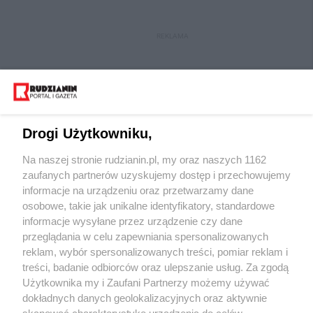
REKLAMA
Drogi Użytkowniku,
Na naszej stronie rudzianin.pl, my oraz naszych 1162
Wydawca mediów
lokalnych
zaufanych partnerów uzyskujemy dostęp i przechowujemy
informacje na urządzeniu oraz przetwarzamy dane
osobowe, takie jak unikalne identyfikatory, standardowe
informacje wysyłane przez urządzenie czy dane
przeglądania w celu zapewniania spersonalizowanych
reklam, wybór spersonalizowanych treści, pomiar reklam i
Nie zapomnij
treści, badanie odbiorców oraz ulepszanie usług. Za zgodą
zapoznać się z:
polityką prywatności
regulamin korzystania z portali
Użytkownika my i Zaufani Partnerzy możemy używać
Twoje
miasto
Skontakuj się
z nami
dokładnych danych geolokalizacyjnych oraz aktywnie
Piekary Śląskie
Kontakt
skanować charakterystykę urządzenia do celów