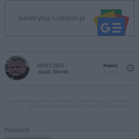
Subskrybuj rudzianin.pl
09/01/2025
Napisz
Jacek
Skorek
do mnie
zapraszamy panie na śniadanie,
ruda śląska,
agata radosh,
spotkanie dla kobiet ruda śląska,
niedziela dla pań,
Polecane