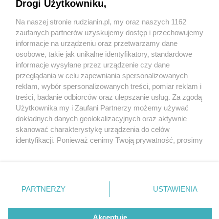
Warto go odwiedzić
Drogi Użytkowniku,
Na naszej stronie rudzianin.pl, my oraz naszych 1162
Wydawca mediów
lokalnych
zaufanych partnerów uzyskujemy dostęp i przechowujemy
informacje na urządzeniu oraz przetwarzamy dane
osobowe, takie jak unikalne identyfikatory, standardowe
informacje wysyłane przez urządzenie czy dane
przeglądania w celu zapewniania spersonalizowanych
2 / 6
reklam, wybór spersonalizowanych treści, pomiar reklam i
Nie zapomnij
treści, badanie odbiorców oraz ulepszanie usług. Za zgodą
Zamek Krasiczyn 2
zapoznać się z:
polityką prywatności
regulamin korzystania z portali
Użytkownika my i Zaufani Partnerzy możemy używać
Twoje
miasto
Skontakuj się
z nami
dokładnych danych geolokalizacyjnych oraz aktywnie
Piekary Śląskie
Kontakt
skanować charakterystykę urządzenia do celów
Chorzów
Wydawca
identyfikacji. Ponieważ cenimy Twoją prywatność, prosimy
Tarnowskie Góry
Redakcja
Ruda Śląska
Newsletter
o zgodę na korzystanie z tych technologii poprzez
Świętochłowice
Reklama
kliknięcie „Akceptuję”. Zgoda jest dobrowolna i zawsze
Tychy
możesz ją zmienić/wycofać klikając przycisk ustawień
Bytom
Katowice
prywatności znajdujący się w lewym dolnym rogu strony
REKLAMA
PARTNERZY
USTAWIENIA
Gliwice
. Niektóre rodzaje przetwarzania danych nie wymagają
Zabrze
Zagłębie
zgody użytkownika, ale masz prawo sprzeciwić się
takiemu przetwarzaniu. Preferencje będą miały
Akceptuję