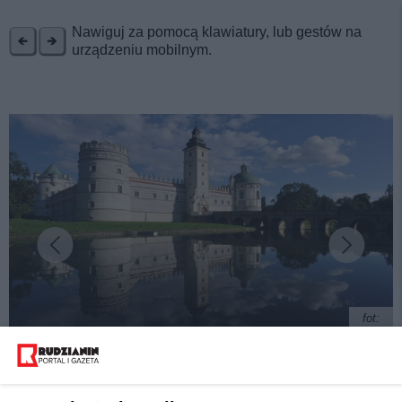
REKLAMA
Nawiguj za pomocą klawiatury, lub gestów na
urządzeniu mobilnym.
fot:
Zamek w Krasiczynie. Perła renesansu w Polsce.