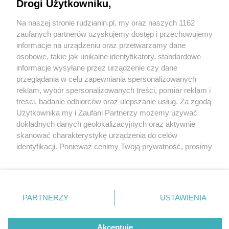
Drogi Użytkowniku,
Na naszej stronie rudzianin.pl, my oraz naszych 1162
Wydawca mediów
lokalnych
zaufanych partnerów uzyskujemy dostęp i przechowujemy
informacje na urządzeniu oraz przetwarzamy dane
osobowe, takie jak unikalne identyfikatory, standardowe
informacje wysyłane przez urządzenie czy dane
fot:
przeglądania w celu zapewniania spersonalizowanych
reklam, wybór spersonalizowanych treści, pomiar reklam i
Nie zapomnij
Zakaz zatrzymywania się i postoju na Parkowej.
treści, badanie odbiorców oraz ulepszanie usług. Za zgodą
zapoznać się z:
polityką prywatności
regulamin korzystania z portali
Co się będzie działo?
Użytkownika my i Zaufani Partnerzy możemy używać
Twoje
miasto
Skontakuj się
z nami
dokładnych danych geolokalizacyjnych oraz aktywnie
Piekary Śląskie
Kontakt
2 / 2
skanować charakterystykę urządzenia do celów
Chorzów
Wydawca
identyfikacji. Ponieważ cenimy Twoją prywatność, prosimy
Tarnowskie Góry
Redakcja
Zakaz parkowa
Ruda Śląska
Newsletter
o zgodę na korzystanie z tych technologii poprzez
Świętochłowice
Reklama
kliknięcie „Akceptuję”. Zgoda jest dobrowolna i zawsze
Tychy
możesz ją zmienić/wycofać klikając przycisk ustawień
Bytom
Wróć do artykułu:
Katowice
prywatności znajdujący się w lewym dolnym rogu strony
PARTNERZY
USTAWIENIA
Gliwice
Zakaz zatrzymywania się i postoju na Parkowej.
. Niektóre rodzaje przetwarzania danych nie wymagają
Zabrze
Co się będzie działo?
Zagłębie
zgody użytkownika, ale masz prawo sprzeciwić się
takiemu przetwarzaniu. Preferencje będą miały
Akceptuję