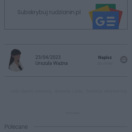
Subskrybuj rudzianin.pl
23/04/2023
Napisz
Urszula
Ważna
do mnie
ruda śląska seniorzy,
dzwonię i jadę,
fundacja aktywni my,
REKLAMA
Polecane