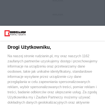
REKLAMA
REKLAMA
Drogi Użytkowniku,
Na naszej stronie rudzianin.pl, my oraz naszych 1162
Wydawca mediów
lokalnych
zaufanych partnerów uzyskujemy dostęp i przechowujemy
informacje na urządzeniu oraz przetwarzamy dane
osobowe, takie jak unikalne identyfikatory, standardowe
informacje wysyłane przez urządzenie czy dane
przeglądania w celu zapewniania spersonalizowanych
reklam, wybór spersonalizowanych treści, pomiar reklam i
Nie zapomnij
treści, badanie odbiorców oraz ulepszanie usług. Za zgodą
zapoznać się z:
polityką prywatności
regulamin korzystania z portali
Użytkownika my i Zaufani Partnerzy możemy używać
Twoje
miasto
Skontakuj się
z nami
dokładnych danych geolokalizacyjnych oraz aktywnie