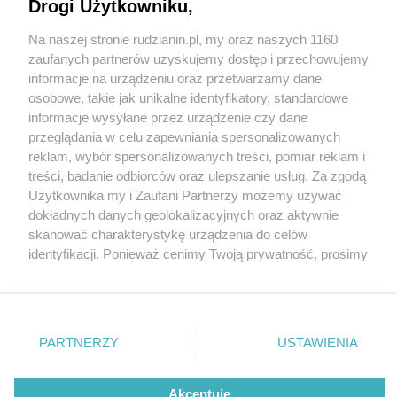
Drogi Użytkowniku,
Na naszej stronie rudzianin.pl, my oraz naszych 1160
Wydawca mediów
lokalnych
zaufanych partnerów uzyskujemy dostęp i przechowujemy
informacje na urządzeniu oraz przetwarzamy dane
osobowe, takie jak unikalne identyfikatory, standardowe
informacje wysyłane przez urządzenie czy dane
przeglądania w celu zapewniania spersonalizowanych
3 / 0
reklam, wybór spersonalizowanych treści, pomiar reklam i
Nie zapomnij
treści, badanie odbiorców oraz ulepszanie usług. Za zgodą
zapoznać się z:
polityką prywatności
regulamin korzystania z portali
Użytkownika my i Zaufani Partnerzy możemy używać
Twoje
miasto
Skontakuj się
z nami
dokładnych danych geolokalizacyjnych oraz aktywnie
Piekary Śląskie
Kontakt
skanować charakterystykę urządzenia do celów
Chorzów
Wydawca
identyfikacji. Ponieważ cenimy Twoją prywatność, prosimy
Tarnowskie Góry
Redakcja
Ruda Śląska
Newsletter
o zgodę na korzystanie z tych technologii poprzez
Świętochłowice
Reklama
kliknięcie „Akceptuję”. Zgoda jest dobrowolna i zawsze
Tychy
możesz ją zmienić/wycofać klikając przycisk ustawień
Bytom
Katowice
prywatności znajdujący się w lewym dolnym rogu strony
REKLAMA
PARTNERZY
USTAWIENIA
Gliwice
. Niektóre rodzaje przetwarzania danych nie wymagają
Zabrze
Zagłębie
zgody użytkownika, ale masz prawo sprzeciwić się
takiemu przetwarzaniu. Preferencje będą miały
Akceptuję