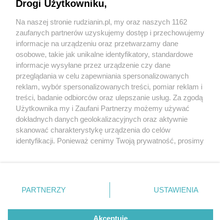
Drogi Użytkowniku,
Zabytkowe maszyny drukarskie w Rudzie Śląskiej
doczekają się renowacji
Na naszej stronie rudzianin.pl, my oraz naszych 1162
Wydawca mediów
lokalnych
zaufanych partnerów uzyskujemy dostęp i przechowujemy
informacje na urządzeniu oraz przetwarzamy dane
osobowe, takie jak unikalne identyfikatory, standardowe
informacje wysyłane przez urządzenie czy dane
przeglądania w celu zapewniania spersonalizowanych
1 / 2
reklam, wybór spersonalizowanych treści, pomiar reklam i
Nie zapomnij
treści, badanie odbiorców oraz ulepszanie usług. Za zgodą
zapoznać się z:
polityką prywatności
regulamin korzystania z portali
Krajka
Użytkownika my i Zaufani Partnerzy możemy używać
Twoje
miasto
Skontakuj się
z nami
dokładnych danych geolokalizacyjnych oraz aktywnie
Piekary Śląskie
Kontakt
skanować charakterystykę urządzenia do celów
Chorzów
Wydawca
identyfikacji. Ponieważ cenimy Twoją prywatność, prosimy
Tarnowskie Góry
Redakcja
Ruda Śląska
Newsletter
o zgodę na korzystanie z tych technologii poprzez
Świętochłowice
Reklama
kliknięcie „Akceptuję”. Zgoda jest dobrowolna i zawsze
Tychy
możesz ją zmienić/wycofać klikając przycisk ustawień
Bytom
Katowice
prywatności znajdujący się w lewym dolnym rogu strony
REKLAMA
PARTNERZY
USTAWIENIA
Gliwice
. Niektóre rodzaje przetwarzania danych nie wymagają
Zabrze
Zagłębie
zgody użytkownika, ale masz prawo sprzeciwić się
takiemu przetwarzaniu. Preferencje będą miały
Akceptuję