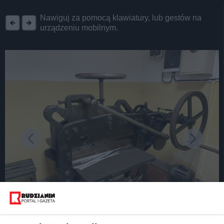
REKLAMA
Nawiguj za pomocą klawiatury, lub gestów na
urządzeniu mobilnym.
fot: UM Ruda Śląska