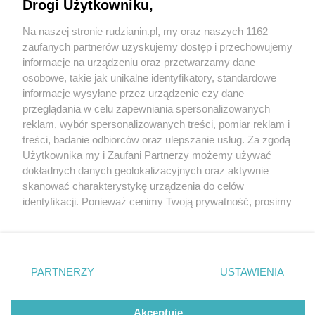
Drogi Użytkowniku,
Na naszej stronie rudzianin.pl, my oraz naszych 1162
Wydawca mediów
lokalnych
zaufanych partnerów uzyskujemy dostęp i przechowujemy
informacje na urządzeniu oraz przetwarzamy dane
osobowe, takie jak unikalne identyfikatory, standardowe
informacje wysyłane przez urządzenie czy dane
przeglądania w celu zapewniania spersonalizowanych
2 / 0
reklam, wybór spersonalizowanych treści, pomiar reklam i
Nie zapomnij
treści, badanie odbiorców oraz ulepszanie usług. Za zgodą
zapoznać się z:
polityką prywatności
regulamin korzystania z portali
Użytkownika my i Zaufani Partnerzy możemy używać
Twoje
miasto
Skontakuj się
z nami
dokładnych danych geolokalizacyjnych oraz aktywnie
Piekary Śląskie
Kontakt
skanować charakterystykę urządzenia do celów
Chorzów
Wydawca
identyfikacji. Ponieważ cenimy Twoją prywatność, prosimy
Tarnowskie Góry
Redakcja
Ruda Śląska
Newsletter
o zgodę na korzystanie z tych technologii poprzez
Świętochłowice
Reklama
kliknięcie „Akceptuję”. Zgoda jest dobrowolna i zawsze
Tychy
możesz ją zmienić/wycofać klikając przycisk ustawień
Bytom
Katowice
prywatności znajdujący się w lewym dolnym rogu strony
REKLAMA
PARTNERZY
USTAWIENIA
Gliwice
. Niektóre rodzaje przetwarzania danych nie wymagają
Zabrze
Zagłębie
zgody użytkownika, ale masz prawo sprzeciwić się
takiemu przetwarzaniu. Preferencje będą miały
Akceptuję