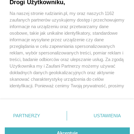
Drogi Użytkowniku,
Na naszej stronie rudzianin.pl, my oraz naszych 1162
Wydawca mediów
lokalnych
zaufanych partnerów uzyskujemy dostęp i przechowujemy
informacje na urządzeniu oraz przetwarzamy dane
osobowe, takie jak unikalne identyfikatory, standardowe
informacje wysyłane przez urządzenie czy dane
przeglądania w celu zapewniania spersonalizowanych
3 / 0
reklam, wybór spersonalizowanych treści, pomiar reklam i
Nie zapomnij
treści, badanie odbiorców oraz ulepszanie usług. Za zgodą
zapoznać się z:
polityką prywatności
regulamin korzystania z portali
Użytkownika my i Zaufani Partnerzy możemy używać
Twoje
miasto
Skontakuj się
z nami
dokładnych danych geolokalizacyjnych oraz aktywnie
Piekary Śląskie
Kontakt
skanować charakterystykę urządzenia do celów
Chorzów
Wydawca
identyfikacji. Ponieważ cenimy Twoją prywatność, prosimy
Tarnowskie Góry
Redakcja
Ruda Śląska
Newsletter
o zgodę na korzystanie z tych technologii poprzez
Świętochłowice
Reklama
kliknięcie „Akceptuję”. Zgoda jest dobrowolna i zawsze
Tychy
możesz ją zmienić/wycofać klikając przycisk ustawień
Bytom
Katowice
prywatności znajdujący się w lewym dolnym rogu strony
REKLAMA
PARTNERZY
USTAWIENIA
Gliwice
. Niektóre rodzaje przetwarzania danych nie wymagają
Zabrze
Zagłębie
zgody użytkownika, ale masz prawo sprzeciwić się
takiemu przetwarzaniu. Preferencje będą miały
Akceptuję