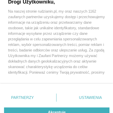
Drogi Użytkowniku,
Na naszej stronie rudzianin.pl, my oraz naszych 1162
Wydawca mediów
lokalnych
zaufanych partnerów uzyskujemy dostęp i przechowujemy
informacje na urządzeniu oraz przetwarzamy dane
osobowe, takie jak unikalne identyfikatory, standardowe
informacje wysyłane przez urządzenie czy dane
przeglądania w celu zapewniania spersonalizowanych
5 / 0
reklam, wybór spersonalizowanych treści, pomiar reklam i
Nie zapomnij
treści, badanie odbiorców oraz ulepszanie usług. Za zgodą
zapoznać się z:
polityką prywatności
regulamin korzystania z portali
Użytkownika my i Zaufani Partnerzy możemy używać
Twoje
miasto
Skontakuj się
z nami
dokładnych danych geolokalizacyjnych oraz aktywnie
Piekary Śląskie
Kontakt
skanować charakterystykę urządzenia do celów
Chorzów
Wydawca
identyfikacji. Ponieważ cenimy Twoją prywatność, prosimy
Tarnowskie Góry
Redakcja
Ruda Śląska
Newsletter
o zgodę na korzystanie z tych technologii poprzez
Świętochłowice
Reklama
kliknięcie „Akceptuję”. Zgoda jest dobrowolna i zawsze
Tychy
możesz ją zmienić/wycofać klikając przycisk ustawień
Bytom
Katowice
prywatności znajdujący się w lewym dolnym rogu strony
REKLAMA
PARTNERZY
USTAWIENIA
Gliwice
. Niektóre rodzaje przetwarzania danych nie wymagają
Zabrze
Zagłębie
zgody użytkownika, ale masz prawo sprzeciwić się
takiemu przetwarzaniu. Preferencje będą miały
Akceptuję