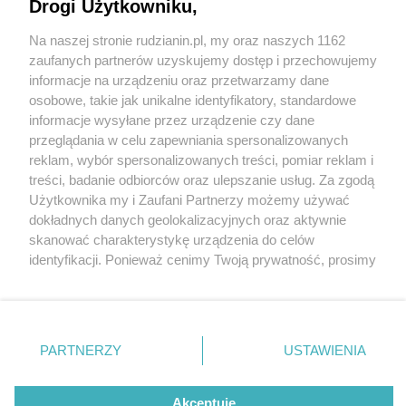
Drogi Użytkowniku,
Na naszej stronie rudzianin.pl, my oraz naszych 1162
Wydawca mediów
lokalnych
zaufanych partnerów uzyskujemy dostęp i przechowujemy
informacje na urządzeniu oraz przetwarzamy dane
osobowe, takie jak unikalne identyfikatory, standardowe
informacje wysyłane przez urządzenie czy dane
przeglądania w celu zapewniania spersonalizowanych
4 / 0
reklam, wybór spersonalizowanych treści, pomiar reklam i
Nie zapomnij
treści, badanie odbiorców oraz ulepszanie usług. Za zgodą
zapoznać się z:
polityką prywatności
regulamin korzystania z portali
Użytkownika my i Zaufani Partnerzy możemy używać
Twoje
miasto
Skontakuj się
z nami
dokładnych danych geolokalizacyjnych oraz aktywnie
Piekary Śląskie
Kontakt
skanować charakterystykę urządzenia do celów
Chorzów
Wydawca
identyfikacji. Ponieważ cenimy Twoją prywatność, prosimy
Tarnowskie Góry
Redakcja
Ruda Śląska
Newsletter
o zgodę na korzystanie z tych technologii poprzez
Świętochłowice
Reklama
kliknięcie „Akceptuję”. Zgoda jest dobrowolna i zawsze
Tychy
możesz ją zmienić/wycofać klikając przycisk ustawień
Bytom
Katowice
prywatności znajdujący się w lewym dolnym rogu strony
REKLAMA
PARTNERZY
USTAWIENIA
Gliwice
. Niektóre rodzaje przetwarzania danych nie wymagają
Zabrze
Zagłębie
zgody użytkownika, ale masz prawo sprzeciwić się
takiemu przetwarzaniu. Preferencje będą miały
Akceptuję