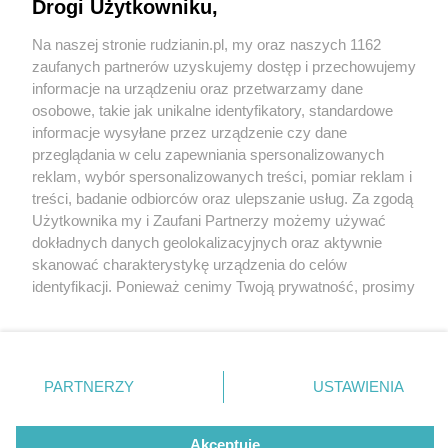
Hotel Sudetia w Świeradowie-Zdroju zaprasza
Drogi Użytkowniku,
Na naszej stronie rudzianin.pl, my oraz naszych 1162
Wydawca mediów
lokalnych
zaufanych partnerów uzyskujemy dostęp i przechowujemy
informacje na urządzeniu oraz przetwarzamy dane
osobowe, takie jak unikalne identyfikatory, standardowe
informacje wysyłane przez urządzenie czy dane
przeglądania w celu zapewniania spersonalizowanych
reklam, wybór spersonalizowanych treści, pomiar reklam i
5 / 1
Nie zapomnij
treści, badanie odbiorców oraz ulepszanie usług. Za zgodą
zapoznać się z:
polityką prywatności
regulamin korzystania z portali
Użytkownika my i Zaufani Partnerzy możemy używać
Twoje
miasto
Skontakuj się
z nami
dokładnych danych geolokalizacyjnych oraz aktywnie
Piekary Śląskie
Kontakt
skanować charakterystykę urządzenia do celów
Chorzów
Wydawca
identyfikacji. Ponieważ cenimy Twoją prywatność, prosimy
Tarnowskie Góry
Redakcja
Ruda Śląska
Newsletter
o zgodę na korzystanie z tych technologii poprzez
Świętochłowice
Reklama
kliknięcie „Akceptuję”. Zgoda jest dobrowolna i zawsze
Tychy
możesz ją zmienić/wycofać klikając przycisk ustawień
Bytom
Katowice
prywatności znajdujący się w lewym dolnym rogu strony
REKLAMA
PARTNERZY
USTAWIENIA
Gliwice
. Niektóre rodzaje przetwarzania danych nie wymagają
Zabrze
Zagłębie
zgody użytkownika, ale masz prawo sprzeciwić się
takiemu przetwarzaniu. Preferencje będą miały
Akceptuję