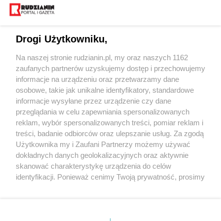
Drogi Użytkowniku,
Na naszej stronie rudzianin.pl, my oraz naszych 1162
Wydawca mediów
lokalnych
zaufanych partnerów uzyskujemy dostęp i przechowujemy
informacje na urządzeniu oraz przetwarzamy dane
osobowe, takie jak unikalne identyfikatory, standardowe
informacje wysyłane przez urządzenie czy dane
przeglądania w celu zapewniania spersonalizowanych
reklam, wybór spersonalizowanych treści, pomiar reklam i
Nie zapomnij
treści, badanie odbiorców oraz ulepszanie usług. Za zgodą
zapoznać się z:
polityką prywatności
regulamin korzystania z portali
Użytkownika my i Zaufani Partnerzy możemy używać
Twoje
miasto
Skontakuj się
z nami
dokładnych danych geolokalizacyjnych oraz aktywnie
Piekary Śląskie
Kontakt
skanować charakterystykę urządzenia do celów
Chorzów
Wydawca
identyfikacji. Ponieważ cenimy Twoją prywatność, prosimy
Tarnowskie Góry
Redakcja
Ruda Śląska
Newsletter
o zgodę na korzystanie z tych technologii poprzez
Świętochłowice
Reklama
kliknięcie „Akceptuję”. Zgoda jest dobrowolna i zawsze
Tychy
możesz ją zmienić/wycofać klikając przycisk ustawień
Bytom
Katowice
prywatności znajdujący się w lewym dolnym rogu strony