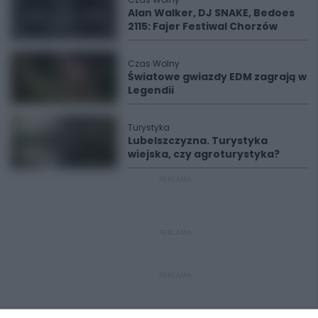
Alan Walker, DJ SNAKE, Bedoes
2115: Fajer Festiwal Chorzów
Czas Wolny
Światowe gwiazdy EDM zagrają w
Legendii
Turystyka
Lubelszczyzna. Turystyka
wiejska, czy agroturystyka?
REKLAMA
REKLAMA
REKLAMA