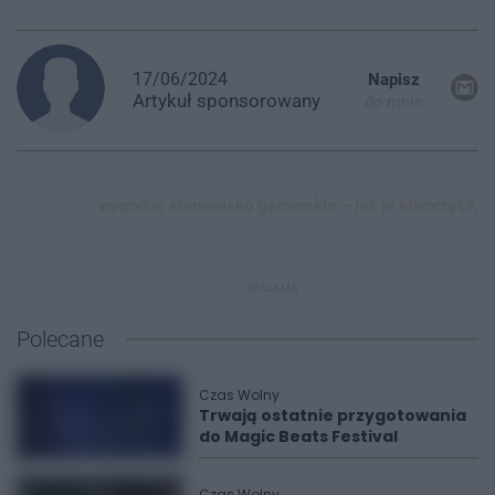
17/06/2024
Napisz
Artykuł
sponsorowany
do mnie
wygodne stanowisko gamerskie – jak je stworzyć?,
REKLAMA
Polecane
Czas Wolny
Trwają ostatnie przygotowania
do Magic Beats Festival
Czas Wolny