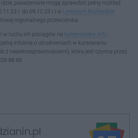
 idzie, pasażerowie mogą sprawdzić pełny rozkład
11.23 r. do 09.12.23 r.) w
Liniowym Rozkładzie
rnetowej regionalnego przewoźnika.
ch w ruchu ich pociągów na
kolejeslaskie.info
.
lną infolinię o utrudnieniach w kursowaniu
sób z niepełnosprawnościami), która jest czynna przez
428 88 88.
zianin.pl