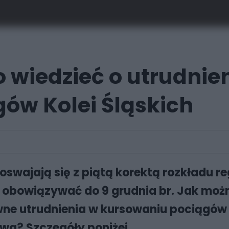
o wiedzieć o utrudnie
ów Kolei Śląskich
oswajają się z piątą korektą rozkładu r
ie obowiązywać do 9 grudnia br. Jak mo
ne utrudnienia w kursowaniu pociągów K
a? Szczegóły poniżej.