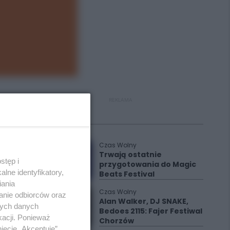
REKLAMA
Polecane
Czas Wolny
Trwają ostatnie
stęp i
przygotowania do Magic
lne identyfikatory,
Beats Festival
iania
Czas Wolny
anie odbiorców oraz
Alan Walker, DJ SNAKE,
nych danych
Bedoes 2115: Fajer Festiwal
kacji. Ponieważ
Chorzów
ięcie „Akceptuję”.