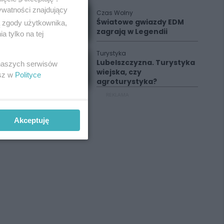
ywatności znajdujący
Czas Wolny
Światowe gwiazdy EDM
ą zgody użytkownika,
zagrają w Legendii
 tylko na tej
Turystyka
Lubelszczyzna. Turystyka
 naszych serwisów
wiejska, czy
esz w
Polityce
agroturystyka?
REKLAMA
Akceptuję