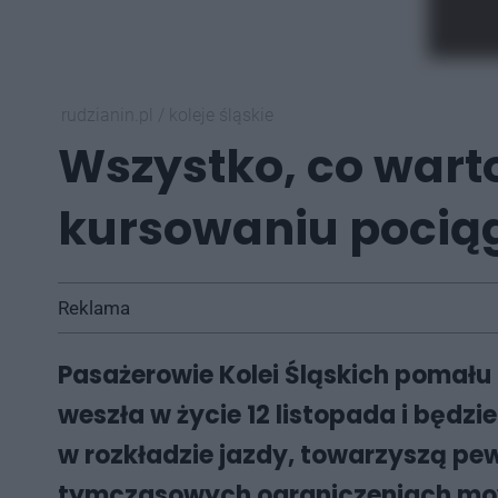
rudzianin.pl
/
koleje śląskie
Wszystko, co wart
kursowaniu pociąg
Reklama
Pasażerowie Kolei Śląskich pomału 
weszła w życie 12 listopada i będz
w rozkładzie jazdy, towarzyszą pew
tymczasowych ograniczeniach mow