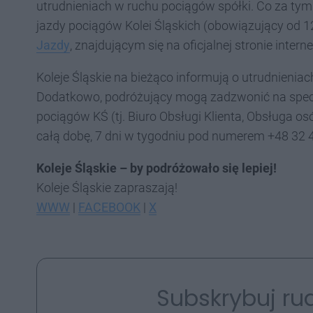
utrudnieniach w ruchu pociągów spółki. Co za tym
jazdy pociągów Kolei Śląskich (obowiązujący od 12.
Jazdy
, znajdującym się na oficjalnej stronie inte
Koleje Śląskie na bieżąco informują o utrudnienia
Dodatkowo, podróżujący mogą zadzwonić na specja
pociągów KŚ (tj. Biuro Obsługi Klienta, Obsługa o
całą dobę, 7 dni w tygodniu pod numerem +48 32 
Koleje Śląskie – by podróżowało się lepiej!
Koleje Śląskie zapraszają!
WWW
|
FACEBOOK
|
X
Subskrybuj rud