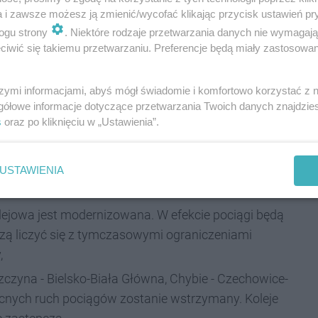
a i zawsze możesz ją zmienić/wycofać klikając przycisk ustawień pr
y,
ogu strony
. Niektóre rodzaje przetwarzania danych nie wymagaj
 - w godzinach nocnych ruch pociągów zostanie
iwić się takiemu przetwarzaniu. Preferencje będą miały zastosowania
okrężną. Dodatkowo Koleje Śląskie wprowadziły
stankach,
szymi informacjami, abyś mógł świadomie i komfortowo korzystać z
atrzymywać się na przystanku. Regionalny przewoźnik
gółowe informacje dotyczące przetwarzania Twoich danych znajdzi
s
oraz po kliknięciu w „Ustawienia”.
odstawie biletów kolejowych objętych honorowaniem,
ko-Biała Główna - pociągi będą kursować po jednym
. Dodatkowo na opisywanej linii prędkość pociągów
USTAWIENIA
olejowa jest modernizowana. W efekcie pociągi będą
ą liczyć się z tymczasowymi ograniczeniami
,
zczyna - Bielsko-Biała Główna, Chybie - Czechowice-
ocnych ruch pociągów zostanie wstrzymany. Koleje