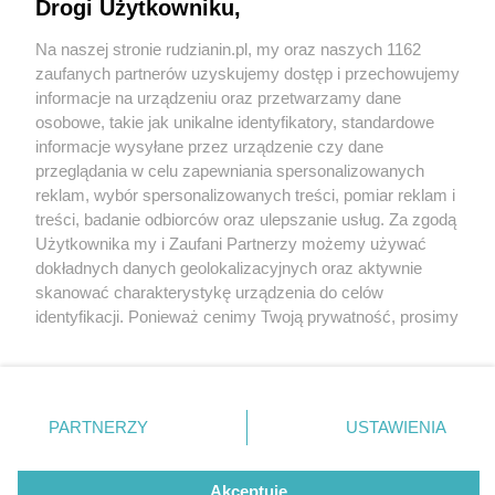
Drogi Użytkowniku,
Na naszej stronie rudzianin.pl, my oraz naszych 1162
Wydawca mediów
lokalnych
zaufanych partnerów uzyskujemy dostęp i przechowujemy
informacje na urządzeniu oraz przetwarzamy dane
osobowe, takie jak unikalne identyfikatory, standardowe
informacje wysyłane przez urządzenie czy dane
przeglądania w celu zapewniania spersonalizowanych
1 / 0
reklam, wybór spersonalizowanych treści, pomiar reklam i
Nie zapomnij
treści, badanie odbiorców oraz ulepszanie usług. Za zgodą
zapoznać się z:
polityką prywatności
regulamin korzystania z portali
Użytkownika my i Zaufani Partnerzy możemy używać
Twoje
miasto
Skontakuj się
z nami
dokładnych danych geolokalizacyjnych oraz aktywnie
Piekary Śląskie
Kontakt
skanować charakterystykę urządzenia do celów
Chorzów
Wydawca
identyfikacji. Ponieważ cenimy Twoją prywatność, prosimy
Tarnowskie Góry
Redakcja
Ruda Śląska
Newsletter
o zgodę na korzystanie z tych technologii poprzez
Świętochłowice
Reklama
kliknięcie „Akceptuję”. Zgoda jest dobrowolna i zawsze
Tychy
możesz ją zmienić/wycofać klikając przycisk ustawień
Bytom
Katowice
prywatności znajdujący się w lewym dolnym rogu strony
REKLAMA
PARTNERZY
USTAWIENIA
Gliwice
. Niektóre rodzaje przetwarzania danych nie wymagają
Zabrze
Zagłębie
zgody użytkownika, ale masz prawo sprzeciwić się
takiemu przetwarzaniu. Preferencje będą miały
Akceptuję