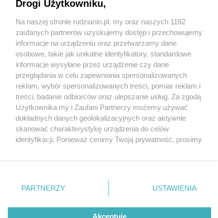
Stadionie Śląskim
Drogi Użytkowniku,
Na naszej stronie rudzianin.pl, my oraz naszych 1162
Wydawca mediów
lokalnych
zaufanych partnerów uzyskujemy dostęp i przechowujemy
informacje na urządzeniu oraz przetwarzamy dane
osobowe, takie jak unikalne identyfikatory, standardowe
informacje wysyłane przez urządzenie czy dane
przeglądania w celu zapewniania spersonalizowanych
reklam, wybór spersonalizowanych treści, pomiar reklam i
3 / 1
Nie zapomnij
treści, badanie odbiorców oraz ulepszanie usług. Za zgodą
zapoznać się z:
polityką prywatności
regulamin korzystania z portali
Użytkownika my i Zaufani Partnerzy możemy używać
Twoje
miasto
Skontakuj się
z nami
dokładnych danych geolokalizacyjnych oraz aktywnie
Piekary Śląskie
Kontakt
skanować charakterystykę urządzenia do celów
Chorzów
Wydawca
identyfikacji. Ponieważ cenimy Twoją prywatność, prosimy
Tarnowskie Góry
Redakcja
Ruda Śląska
Newsletter
o zgodę na korzystanie z tych technologii poprzez
Świętochłowice
Reklama
kliknięcie „Akceptuję”. Zgoda jest dobrowolna i zawsze
Tychy
możesz ją zmienić/wycofać klikając przycisk ustawień
Bytom
Katowice
prywatności znajdujący się w lewym dolnym rogu strony
REKLAMA
PARTNERZY
USTAWIENIA
Gliwice
. Niektóre rodzaje przetwarzania danych nie wymagają
Zabrze
Zagłębie
zgody użytkownika, ale masz prawo sprzeciwić się
takiemu przetwarzaniu. Preferencje będą miały
Akceptuję