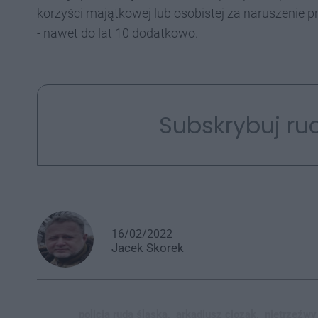
korzyści majątkowej lub osobistej za naruszenie 
- nawet do lat 10 dodatkowo.
Subskrybuj rud
16/02/2022
Jacek
Skorek
policja ruda śląska,
arkadiusz ciozak,
nietrzeźwy