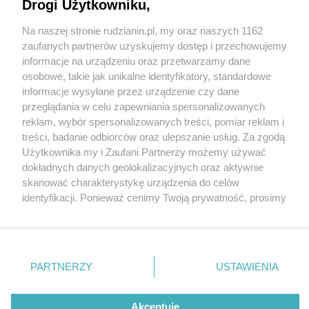
Drogi Użytkowniku,
Na naszej stronie rudzianin.pl, my oraz naszych 1162
Wydawca mediów
lokalnych
zaufanych partnerów uzyskujemy dostęp i przechowujemy
informacje na urządzeniu oraz przetwarzamy dane
osobowe, takie jak unikalne identyfikatory, standardowe
informacje wysyłane przez urządzenie czy dane
przeglądania w celu zapewniania spersonalizowanych
4 / 0
reklam, wybór spersonalizowanych treści, pomiar reklam i
Nie zapomnij
treści, badanie odbiorców oraz ulepszanie usług. Za zgodą
zapoznać się z:
polityką prywatności
regulamin korzystania z portali
Użytkownika my i Zaufani Partnerzy możemy używać
Twoje
miasto
Skontakuj się
z nami
dokładnych danych geolokalizacyjnych oraz aktywnie
Piekary Śląskie
Kontakt
skanować charakterystykę urządzenia do celów
Chorzów
Wydawca
identyfikacji. Ponieważ cenimy Twoją prywatność, prosimy
Tarnowskie Góry
Redakcja
Ruda Śląska
Newsletter
o zgodę na korzystanie z tych technologii poprzez
Świętochłowice
Reklama
kliknięcie „Akceptuję”. Zgoda jest dobrowolna i zawsze
Tychy
możesz ją zmienić/wycofać klikając przycisk ustawień
Bytom
Katowice
prywatności znajdujący się w lewym dolnym rogu strony
REKLAMA
PARTNERZY
USTAWIENIA
Gliwice
. Niektóre rodzaje przetwarzania danych nie wymagają
Zabrze
Zagłębie
zgody użytkownika, ale masz prawo sprzeciwić się
takiemu przetwarzaniu. Preferencje będą miały
Akceptuję