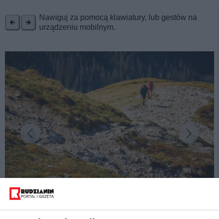
REKLAMA
Nawiguj za pomocą klawiatury, lub gestów na
urządzeniu mobilnym.
fot: K. Bańkowski
Wiosenny, aktywny wypoczynek? Postaw na