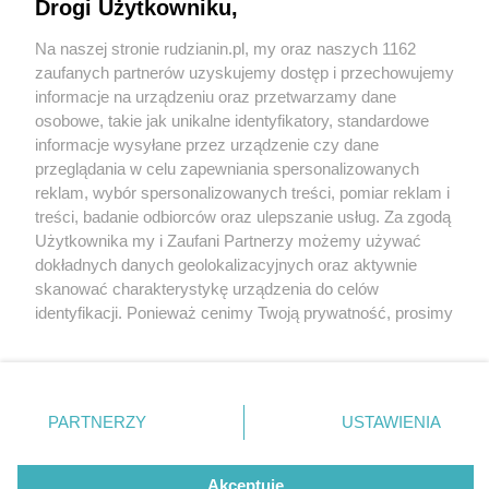
Małopolskę!
Drogi Użytkowniku,
Na naszej stronie rudzianin.pl, my oraz naszych 1162
Wydawca mediów
lokalnych
zaufanych partnerów uzyskujemy dostęp i przechowujemy
informacje na urządzeniu oraz przetwarzamy dane
osobowe, takie jak unikalne identyfikatory, standardowe
informacje wysyłane przez urządzenie czy dane
przeglądania w celu zapewniania spersonalizowanych
5 / 13
reklam, wybór spersonalizowanych treści, pomiar reklam i
Nie zapomnij
treści, badanie odbiorców oraz ulepszanie usług. Za zgodą
Tatry Zachodnie Wołowiec
zapoznać się z:
polityką prywatności
regulamin korzystania z portali
Użytkownika my i Zaufani Partnerzy możemy używać
Twoje
miasto
Skontakuj się
z nami
dokładnych danych geolokalizacyjnych oraz aktywnie
Piekary Śląskie
Kontakt
skanować charakterystykę urządzenia do celów
Chorzów
Wydawca
identyfikacji. Ponieważ cenimy Twoją prywatność, prosimy
Tarnowskie Góry
Redakcja
Ruda Śląska
Newsletter
o zgodę na korzystanie z tych technologii poprzez
Świętochłowice
Reklama
kliknięcie „Akceptuję”. Zgoda jest dobrowolna i zawsze
Tychy
możesz ją zmienić/wycofać klikając przycisk ustawień
Bytom
Katowice
prywatności znajdujący się w lewym dolnym rogu strony
REKLAMA
PARTNERZY
USTAWIENIA
Gliwice
. Niektóre rodzaje przetwarzania danych nie wymagają
Zabrze
Zagłębie
zgody użytkownika, ale masz prawo sprzeciwić się
takiemu przetwarzaniu. Preferencje będą miały
Akceptuję