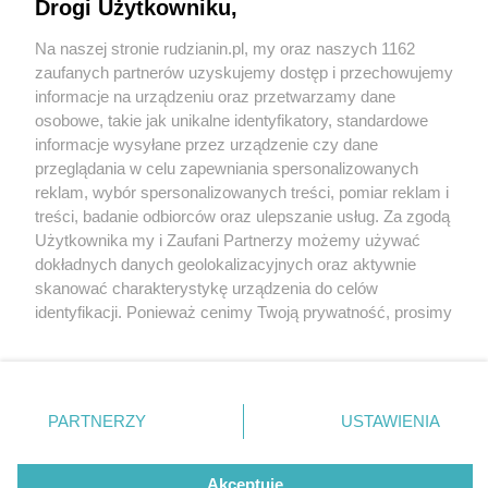
Restauracji Śląskich rusza 22 września!
Drogi Użytkowniku,
Na naszej stronie rudzianin.pl, my oraz naszych 1162
Wydawca mediów
lokalnych
zaufanych partnerów uzyskujemy dostęp i przechowujemy
informacje na urządzeniu oraz przetwarzamy dane
5 / 22
osobowe, takie jak unikalne identyfikatory, standardowe
informacje wysyłane przez urządzenie czy dane
Wiemy, gdzie tupta jeż.
przeglądania w celu zapewniania spersonalizowanych
reklam, wybór spersonalizowanych treści, pomiar reklam i
Czwarta edycja Festiwalu
Nie zapomnij
treści, badanie odbiorców oraz ulepszanie usług. Za zgodą
zapoznać się z:
polityką prywatności
regulamin korzystania z portali
Użytkownika my i Zaufani Partnerzy możemy używać
Restauracji Śląskich rusza 22
Twoje
miasto
Skontakuj się
z nami
dokładnych danych geolokalizacyjnych oraz aktywnie
Piekary Śląskie
Kontakt
września!
skanować charakterystykę urządzenia do celów
Chorzów
Wydawca
identyfikacji. Ponieważ cenimy Twoją prywatność, prosimy
Tarnowskie Góry
Redakcja
Ruda Śląska
Newsletter
o zgodę na korzystanie z tych technologii poprzez
Świętochłowice
Reklama
kliknięcie „Akceptuję”. Zgoda jest dobrowolna i zawsze
Tychy
możesz ją zmienić/wycofać klikając przycisk ustawień
Bytom
Katowice
prywatności znajdujący się w lewym dolnym rogu strony
REKLAMA
PARTNERZY
USTAWIENIA
Gliwice
. Niektóre rodzaje przetwarzania danych nie wymagają
Zabrze
Zagłębie
zgody użytkownika, ale masz prawo sprzeciwić się
takiemu przetwarzaniu. Preferencje będą miały
Akceptuję