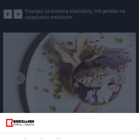
REKLAMA
Nawiguj za pomocą klawiatury, lub gestów na
urządzeniu mobilnym.
fot:
Wiemy, gdzie tupta jeż. Czwarta edycja Festiwalu