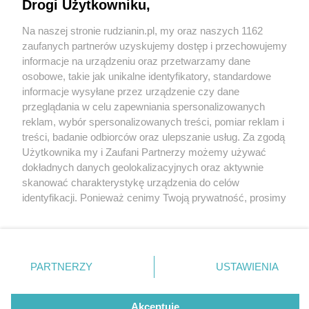
Restauracji Śląskich rusza 22 września!
Drogi Użytkowniku,
Na naszej stronie rudzianin.pl, my oraz naszych 1162
Wydawca mediów
lokalnych
zaufanych partnerów uzyskujemy dostęp i przechowujemy
informacje na urządzeniu oraz przetwarzamy dane
1 / 22
osobowe, takie jak unikalne identyfikatory, standardowe
informacje wysyłane przez urządzenie czy dane
Wiemy, gdzie tupta jeż.
przeglądania w celu zapewniania spersonalizowanych
reklam, wybór spersonalizowanych treści, pomiar reklam i
Czwarta edycja Festiwalu
Nie zapomnij
treści, badanie odbiorców oraz ulepszanie usług. Za zgodą
zapoznać się z:
polityką prywatności
regulamin korzystania z portali
Użytkownika my i Zaufani Partnerzy możemy używać
Restauracji Śląskich rusza 22
Twoje
miasto
Skontakuj się
z nami
dokładnych danych geolokalizacyjnych oraz aktywnie
Piekary Śląskie
Kontakt
września!
skanować charakterystykę urządzenia do celów
Chorzów
Wydawca
identyfikacji. Ponieważ cenimy Twoją prywatność, prosimy
Tarnowskie Góry
Redakcja
Ruda Śląska
Newsletter
o zgodę na korzystanie z tych technologii poprzez
Świętochłowice
Reklama
kliknięcie „Akceptuję”. Zgoda jest dobrowolna i zawsze
Tychy
możesz ją zmienić/wycofać klikając przycisk ustawień
Bytom
Katowice
prywatności znajdujący się w lewym dolnym rogu strony
REKLAMA
PARTNERZY
USTAWIENIA
Gliwice
. Niektóre rodzaje przetwarzania danych nie wymagają
Zabrze
Zagłębie
zgody użytkownika, ale masz prawo sprzeciwić się
takiemu przetwarzaniu. Preferencje będą miały
Akceptuję