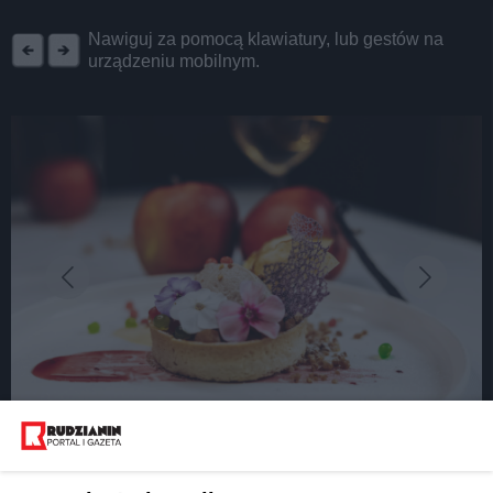
REKLAMA
Nawiguj za pomocą klawiatury, lub gestów na
urządzeniu mobilnym.
fot:
Wiemy, gdzie tupta jeż. Czwarta edycja Festiwalu