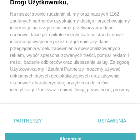
Drogi Użytkowniku,
Na naszej stronie rudzianin.pl, my oraz naszych 1162
Wydawca mediów
lokalnych
zaufanych partnerów uzyskujemy dostęp i przechowujemy
informacje na urządzeniu oraz przetwarzamy dane
osobowe, takie jak unikalne identyfikatory, standardowe
informacje wysyłane przez urządzenie czy dane
przeglądania w celu zapewniania spersonalizowanych
3 / 0
reklam, wybór spersonalizowanych treści, pomiar reklam i
Nie zapomnij
treści, badanie odbiorców oraz ulepszanie usług. Za zgodą
zapoznać się z:
polityką prywatności
regulamin korzystania z portali
Użytkownika my i Zaufani Partnerzy możemy używać
Twoje
miasto
Skontakuj się
z nami
dokładnych danych geolokalizacyjnych oraz aktywnie
Piekary Śląskie
Kontakt
skanować charakterystykę urządzenia do celów
Chorzów
Wydawca
identyfikacji. Ponieważ cenimy Twoją prywatność, prosimy
Tarnowskie Góry
Redakcja
Ruda Śląska
Newsletter
o zgodę na korzystanie z tych technologii poprzez
Świętochłowice
Reklama
kliknięcie „Akceptuję”. Zgoda jest dobrowolna i zawsze
Tychy
możesz ją zmienić/wycofać klikając przycisk ustawień
Bytom
Katowice
prywatności znajdujący się w lewym dolnym rogu strony
REKLAMA
PARTNERZY
USTAWIENIA
Gliwice
. Niektóre rodzaje przetwarzania danych nie wymagają
Zabrze
Zagłębie
zgody użytkownika, ale masz prawo sprzeciwić się
takiemu przetwarzaniu. Preferencje będą miały
Akceptuję