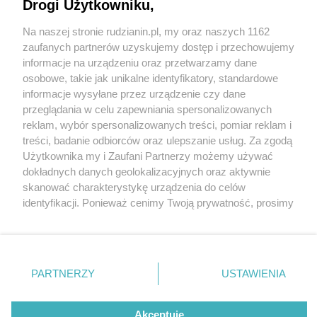
Drogi Użytkowniku,
Na naszej stronie rudzianin.pl, my oraz naszych 1162
Wydawca mediów
lokalnych
zaufanych partnerów uzyskujemy dostęp i przechowujemy
informacje na urządzeniu oraz przetwarzamy dane
osobowe, takie jak unikalne identyfikatory, standardowe
informacje wysyłane przez urządzenie czy dane
przeglądania w celu zapewniania spersonalizowanych
4 / 0
reklam, wybór spersonalizowanych treści, pomiar reklam i
Nie zapomnij
treści, badanie odbiorców oraz ulepszanie usług. Za zgodą
zapoznać się z:
polityką prywatności
regulamin korzystania z portali
Użytkownika my i Zaufani Partnerzy możemy używać
Twoje
miasto
Skontakuj się
z nami
dokładnych danych geolokalizacyjnych oraz aktywnie
Piekary Śląskie
Kontakt
skanować charakterystykę urządzenia do celów
Chorzów
Wydawca
identyfikacji. Ponieważ cenimy Twoją prywatność, prosimy
Tarnowskie Góry
Redakcja
Ruda Śląska
Newsletter
o zgodę na korzystanie z tych technologii poprzez
Świętochłowice
Reklama
kliknięcie „Akceptuję”. Zgoda jest dobrowolna i zawsze
Tychy
możesz ją zmienić/wycofać klikając przycisk ustawień
Bytom
Katowice
prywatności znajdujący się w lewym dolnym rogu strony
REKLAMA
PARTNERZY
USTAWIENIA
Gliwice
. Niektóre rodzaje przetwarzania danych nie wymagają
Zabrze
Zagłębie
zgody użytkownika, ale masz prawo sprzeciwić się
takiemu przetwarzaniu. Preferencje będą miały
Akceptuję