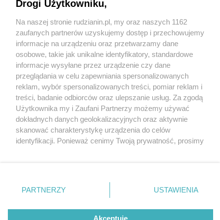
Drogi Użytkowniku,
Na naszej stronie rudzianin.pl, my oraz naszych 1162
Wydawca mediów
lokalnych
zaufanych partnerów uzyskujemy dostęp i przechowujemy
informacje na urządzeniu oraz przetwarzamy dane
osobowe, takie jak unikalne identyfikatory, standardowe
informacje wysyłane przez urządzenie czy dane
przeglądania w celu zapewniania spersonalizowanych
2 / 0
reklam, wybór spersonalizowanych treści, pomiar reklam i
Nie zapomnij
treści, badanie odbiorców oraz ulepszanie usług. Za zgodą
zapoznać się z:
polityką prywatności
regulamin korzystania z portali
Użytkownika my i Zaufani Partnerzy możemy używać
Twoje
miasto
Skontakuj się
z nami
dokładnych danych geolokalizacyjnych oraz aktywnie
Piekary Śląskie
Kontakt
skanować charakterystykę urządzenia do celów
Chorzów
Wydawca
identyfikacji. Ponieważ cenimy Twoją prywatność, prosimy
Tarnowskie Góry
Redakcja
Ruda Śląska
Newsletter
o zgodę na korzystanie z tych technologii poprzez
Świętochłowice
Reklama
kliknięcie „Akceptuję”. Zgoda jest dobrowolna i zawsze
Tychy
możesz ją zmienić/wycofać klikając przycisk ustawień
Bytom
Katowice
prywatności znajdujący się w lewym dolnym rogu strony
REKLAMA
PARTNERZY
USTAWIENIA
Gliwice
. Niektóre rodzaje przetwarzania danych nie wymagają
Zabrze
Zagłębie
zgody użytkownika, ale masz prawo sprzeciwić się
takiemu przetwarzaniu. Preferencje będą miały
Akceptuję