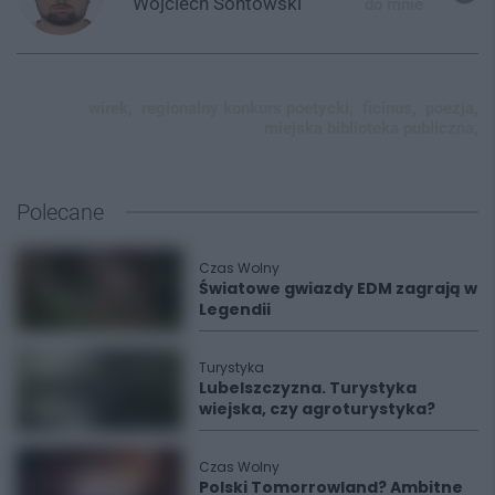
Wojciech
Sontowski
do mnie
wirek,
regionalny konkurs poetycki,
ficinus,
poezja,
miejska biblioteka publiczna,
Polecane
Czas Wolny
Światowe gwiazdy EDM zagrają w
Legendii
Turystyka
Lubelszczyzna. Turystyka
wiejska, czy agroturystyka?
Czas Wolny
Polski Tomorrowland? Ambitne