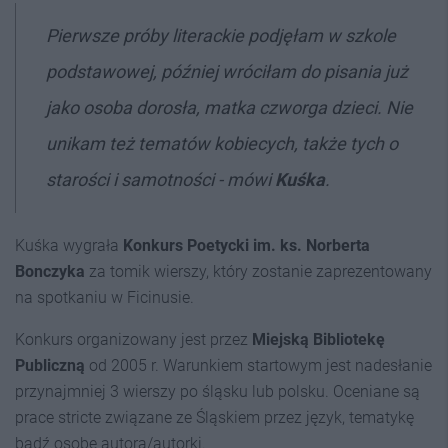
Pierwsze próby literackie podjęłam w szkole
podstawowej, później wróciłam do pisania już
jako osoba dorosła, matka czworga dzieci. Nie
unikam też tematów kobiecych, także tych o
starości i samotności - mówi
Kuśka
.
Kuśka wygrała
Konkurs Poetycki im. ks. Norberta
Bonczyka
za tomik wierszy, który zostanie zaprezentowany
na spotkaniu w Ficinusie.
Konkurs organizowany jest przez
Miejską Bibliotekę
Publiczną
od 2005 r. Warunkiem startowym jest nadesłanie
przynajmniej 3 wierszy po śląsku lub polsku. Oceniane są
prace stricte związane ze Śląskiem przez język, tematykę
bądź osobę autora/autorki.