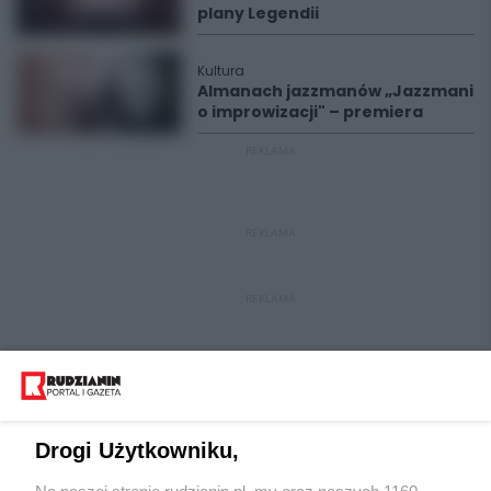
plany Legendii
Kultura
Almanach jazzmanów „Jazzmani
o improwizacji" – premiera
REKLAMA
REKLAMA
REKLAMA
Drogi Użytkowniku,