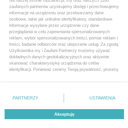
Na naszej stronie rudzianin.pl, my oraz naszych 1160
Wydawca mediów
lokalnych
zaufanych partnerów uzyskujemy dostęp i przechowujemy
informacje na urządzeniu oraz przetwarzamy dane
osobowe, takie jak unikalne identyfikatory, standardowe
informacje wysyłane przez urządzenie czy dane
przeglądania w celu zapewniania spersonalizowanych
reklam, wybór spersonalizowanych treści, pomiar reklam i
Nie zapomnij
treści, badanie odbiorców oraz ulepszanie usług. Za zgodą
zapoznać się z:
polityką prywatności
regulamin korzystania z portali
Użytkownika my i Zaufani Partnerzy możemy używać
Twoje
miasto
Skontakuj się
z nami
dokładnych danych geolokalizacyjnych oraz aktywnie
Piekary Śląskie
Kontakt
skanować charakterystykę urządzenia do celów
Chorzów
Wydawca
identyfikacji. Ponieważ cenimy Twoją prywatność, prosimy
Tarnowskie Góry
Redakcja
Ruda Śląska
Newsletter
o zgodę na korzystanie z tych technologii poprzez
Świętochłowice
Reklama
kliknięcie „Akceptuję”. Zgoda jest dobrowolna i zawsze
Tychy
możesz ją zmienić/wycofać klikając przycisk ustawień
Bytom
Katowice
prywatności znajdujący się w lewym dolnym rogu strony
PARTNERZY
USTAWIENIA
Gliwice
. Niektóre rodzaje przetwarzania danych nie wymagają
Zabrze
Zagłębie
zgody użytkownika, ale masz prawo sprzeciwić się
Akceptuję
takiemu przetwarzaniu. Preferencje będą miały
zastosowania tylko na tej witrynie.