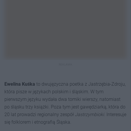
REKLAMA
Ewelina Kuśka
to dwujęzyczna poetka z Jastrzębia-Zdroju,
która pisze w językach polskim i śląskim. W tym
pierwszym języku wydała dwa tomiki wierszy, natomiast
po śląsku trzy książki. Poza tym jest gawędziarką, która do
20 lat prowadzi regionalny zespół
Jastrzymbioki
. Interesuje
się folklorem i etnografią Śląska.