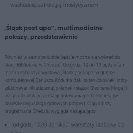
wschodnią, astrologią i mistycyzmem
„
Śląsk post apo”,
multimedialne
pokazy, przedstawienie
Również w samo południe będzie można się wybrać do
stacji Biblioteka w Chebziu. Od godz. 12 do 19 będzie tam
można zobaczyć wystawę „Śląsk post apo” w grafice
komputerowej Dariusza Kocurka (tak, to ten człowiek, który
zilustrował kilkadziesiąt okładek książek Stephena Kinga) i
wziąć udział w prezentacji gotowania pod chmurką (w
pakiecie degustacja gotowych potraw). Ciąg dalszy
programu na Chebziu wygląda następująco:
- od godz. 12.30 do 14.30: warsztaty i zabawy dla
dzieci