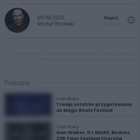
09/06/2023
Napisz
Michał
Wroński
do mnie
ficinus wirek,
stacja biblioteka chebzie,
zabytki techniki,
industriada,
święto szlaku zabytków techniki,
Polecane
Czas Wolny
Trwają ostatnie przygotowania
do Magic Beats Festival
Czas Wolny
Alan Walker, DJ SNAKE, Bedoes
2115: Fajer Festiwal Chorzów