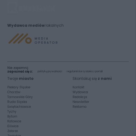
Wydawca mediów
lokalnych
Nie zapomnij
zapoznać się z:
polityką prywatności
regulamin korzystania z portali
Twoje
miasto
Skontakuj się
z nami
Piekary Śląskie
Kontakt
Chorzów
Wydawca
Tarnowskie Góry
Redakcja
Ruda Śląska
Newsletter
Świętochłowice
Reklama
Tychy
Bytom
Katowice
Gliwice
Zabrze
Zagłębie