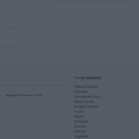
z promilami i zakazem sądowym,
REKLAMA
REKLAMA
Twoje
miasto
Piekary Śląskie
Chorzów
i
regulamin korzystania z portali
Tarnowskie Góry
Ruda Śląska
Świętochłowice
Tychy
Bytom
Katowice
Gliwice
Zabrze
Zagłębie