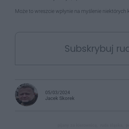
Może to wreszcie wpłynie na myślenie niektórych k
Subskrybuj rud
05/03/2024
Jacek
Skorek
pijany za kierownicą,
ruda śląska,
p