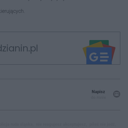
ierujących.
zianin.pl
Napisz
do mnie
olicja ruda śląska,
nie reagujesz akceptujesz,
piłeś nie jedź,