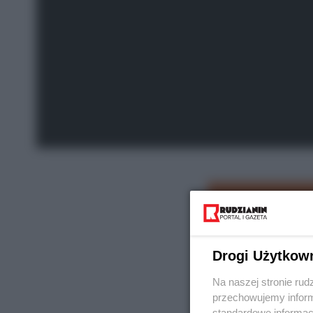
Drogi Użytkow
Na naszej stronie rud
przechowujemy informa
standardowe informac