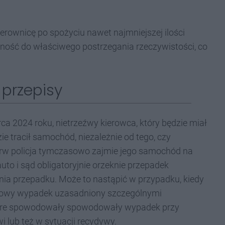
kierownicę po spożyciu nawet najmniejszej ilości
ność do właściwego postrzegania rzeczywistości, co
przepisy
a 2024 roku, nietrzeźwy kierowca, który będzie miał
e tracił samochód, niezależnie od tego, czy
rw policja tymczasowo zajmie jego samochód na
uto i sąd obligatoryjnie orzeknie przepadek
ia przepadku. Może to nastąpić w przypadku, kiedy
ątkowy wypadek uzasadniony szczególnymi
które spowodowały spowodowały wypadek przy
i lub też w sytuacji recydywy.