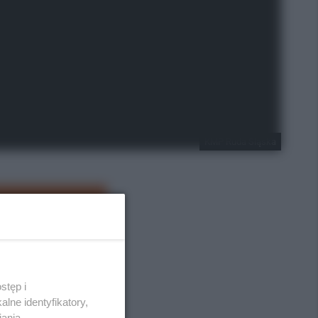
KMP Ruda Śląska
stęp i
lne identyfikatory,
iania