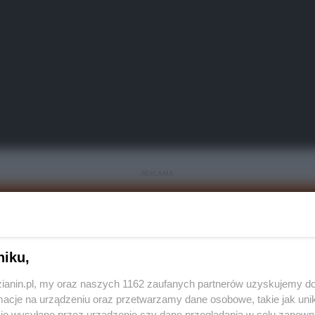
REKLAMA
niku,
zianin.pl, my oraz naszych 1162 zaufanych partnerów uzyskujemy do
cje na urządzeniu oraz przetwarzamy dane osobowe, takie jak unika
je wysyłane przez urządzenie czy dane przeglądania w celu zapewn