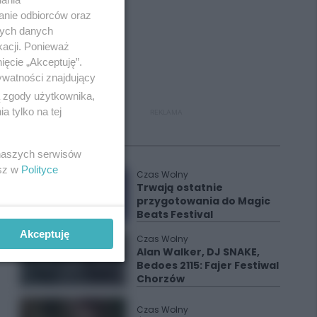
anie odbiorców oraz
nych danych
kacji. Ponieważ
ięcie „Akceptuję”.
ywatności znajdujący
ą zgody użytkownika,
 tylko na tej
REKLAMA
Polecane
 naszych serwisów
esz w
Polityce
Czas Wolny
Trwają ostatnie
przygotowania do Magic
Beats Festival
Akceptuję
Czas Wolny
Alan Walker, DJ SNAKE,
Bedoes 2115: Fajer Festiwal
Chorzów
Czas Wolny