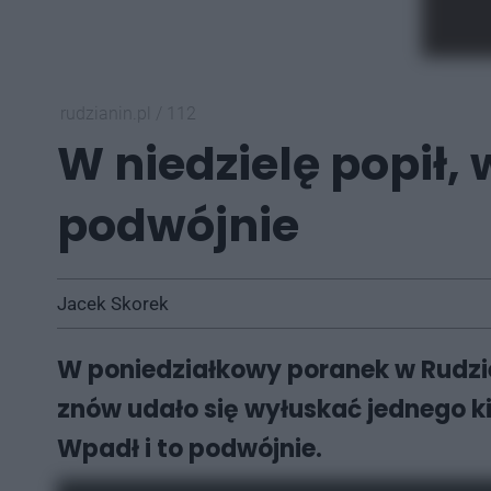
rudzianin.pl
/
112
W niedzielę popił,
podwójnie
Jacek Skorek
W poniedziałkowy poranek w Rudzie 
znów udało się wyłuskać jednego ki
Wpadł i to podwójnie.