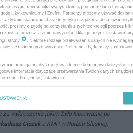
klam, wybór spersonalizowanych treści, pomiar reklam i treści, bad
 zgodą Użytkownika my i Zaufani Partnerzy możemy używać dokład
az aktywnie skanować charakterystykę urządzenia do celów identyfi
ść, prosimy o zgodę na korzystanie z tych technologii poprzez klikn
a i zawsze możesz ją zmienić/wycofać klikając przycisk ustawień pr
ogu strony
. Niektóre rodzaje przetwarzania danych nie wymagaj
Bielszowicach, patrol zatrzymał do kontroli kierowcę
iwić się takiemu przetwarzaniu. Preferencje będą miały zastosowania
wiał po niedzieli.
szymi informacjami, abyś mógł świadomie i komfortowo korzystać z
gółowe informacje dotyczące przetwarzania Twoich danych znajdzi
s
oraz po kliknięciu w „Ustawienia”.
holu w organizmie i posiadał sądowy zakaz
ie stosując się do postanowienia sądu,
USTAWIENIA
ozi mu do 5 lat pozbawienia wolności i kolejny
 za wykroczenie jakim było kierowanie po
Arkadiusz Ciozak
z KMP w Rudzie Śląskiej.