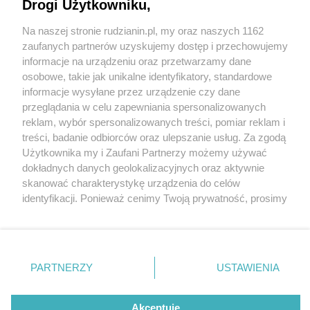
Drogi Użytkowniku,
Na naszej stronie rudzianin.pl, my oraz naszych 1162
Wydawca mediów
lokalnych
zaufanych partnerów uzyskujemy dostęp i przechowujemy
informacje na urządzeniu oraz przetwarzamy dane
osobowe, takie jak unikalne identyfikatory, standardowe
informacje wysyłane przez urządzenie czy dane
przeglądania w celu zapewniania spersonalizowanych
2 / 0
reklam, wybór spersonalizowanych treści, pomiar reklam i
Nie zapomnij
treści, badanie odbiorców oraz ulepszanie usług. Za zgodą
zapoznać się z:
polityką prywatności
regulamin korzystania z portali
Użytkownika my i Zaufani Partnerzy możemy używać
Twoje
miasto
Skontakuj się
z nami
dokładnych danych geolokalizacyjnych oraz aktywnie
Piekary Śląskie
Kontakt
skanować charakterystykę urządzenia do celów
Chorzów
Wydawca
identyfikacji. Ponieważ cenimy Twoją prywatność, prosimy
Tarnowskie Góry
Redakcja
Ruda Śląska
Newsletter
o zgodę na korzystanie z tych technologii poprzez
Świętochłowice
Reklama
kliknięcie „Akceptuję”. Zgoda jest dobrowolna i zawsze
Tychy
możesz ją zmienić/wycofać klikając przycisk ustawień
Bytom
Katowice
prywatności znajdujący się w lewym dolnym rogu strony
REKLAMA
PARTNERZY
USTAWIENIA
Gliwice
. Niektóre rodzaje przetwarzania danych nie wymagają
Zabrze
Zagłębie
zgody użytkownika, ale masz prawo sprzeciwić się
takiemu przetwarzaniu. Preferencje będą miały
Akceptuję