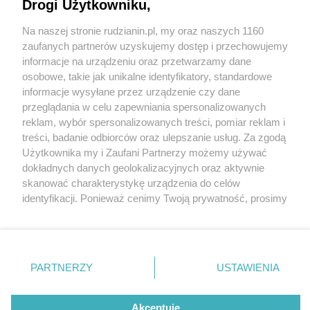
Drogi Użytkowniku,
Na naszej stronie rudzianin.pl, my oraz naszych 1160
Wydawca mediów
lokalnych
zaufanych partnerów uzyskujemy dostęp i przechowujemy
informacje na urządzeniu oraz przetwarzamy dane
osobowe, takie jak unikalne identyfikatory, standardowe
informacje wysyłane przez urządzenie czy dane
przeglądania w celu zapewniania spersonalizowanych
1 / 0
reklam, wybór spersonalizowanych treści, pomiar reklam i
Nie zapomnij
treści, badanie odbiorców oraz ulepszanie usług. Za zgodą
zapoznać się z:
polityką prywatności
regulamin korzystania z portali
Użytkownika my i Zaufani Partnerzy możemy używać
Twoje
miasto
Skontakuj się
z nami
dokładnych danych geolokalizacyjnych oraz aktywnie
Piekary Śląskie
Kontakt
skanować charakterystykę urządzenia do celów
Chorzów
Wydawca
identyfikacji. Ponieważ cenimy Twoją prywatność, prosimy
Tarnowskie Góry
Redakcja
Ruda Śląska
Newsletter
o zgodę na korzystanie z tych technologii poprzez
Świętochłowice
Reklama
kliknięcie „Akceptuję”. Zgoda jest dobrowolna i zawsze
Tychy
możesz ją zmienić/wycofać klikając przycisk ustawień
Bytom
Katowice
prywatności znajdujący się w lewym dolnym rogu strony
REKLAMA
PARTNERZY
USTAWIENIA
Gliwice
. Niektóre rodzaje przetwarzania danych nie wymagają
Zabrze
Zagłębie
zgody użytkownika, ale masz prawo sprzeciwić się
takiemu przetwarzaniu. Preferencje będą miały
Akceptuję