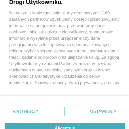
Drogi Użytkowniku,
Na naszej stronie rudzianin.pl, my oraz naszych 1160
Wydawca mediów
lokalnych
zaufanych partnerów uzyskujemy dostęp i przechowujemy
informacje na urządzeniu oraz przetwarzamy dane
osobowe, takie jak unikalne identyfikatory, standardowe
informacje wysyłane przez urządzenie czy dane
przeglądania w celu zapewniania spersonalizowanych
1 / 0
reklam, wybór spersonalizowanych treści, pomiar reklam i
Nie zapomnij
treści, badanie odbiorców oraz ulepszanie usług. Za zgodą
zapoznać się z:
polityką prywatności
regulamin korzystania z portali
Użytkownika my i Zaufani Partnerzy możemy używać
Twoje
miasto
Skontakuj się
z nami
dokładnych danych geolokalizacyjnych oraz aktywnie
Piekary Śląskie
Kontakt
skanować charakterystykę urządzenia do celów
Chorzów
Wydawca
identyfikacji. Ponieważ cenimy Twoją prywatność, prosimy
Tarnowskie Góry
Redakcja
Ruda Śląska
Newsletter
o zgodę na korzystanie z tych technologii poprzez
Świętochłowice
Reklama
kliknięcie „Akceptuję”. Zgoda jest dobrowolna i zawsze
Tychy
możesz ją zmienić/wycofać klikając przycisk ustawień
Bytom
Katowice
prywatności znajdujący się w lewym dolnym rogu strony
REKLAMA
PARTNERZY
USTAWIENIA
Gliwice
. Niektóre rodzaje przetwarzania danych nie wymagają
Zabrze
Zagłębie
zgody użytkownika, ale masz prawo sprzeciwić się
takiemu przetwarzaniu. Preferencje będą miały
Akceptuję