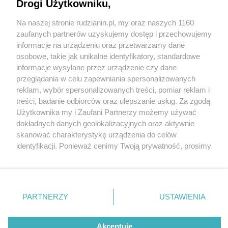
Drogi Użytkowniku,
Na naszej stronie rudzianin.pl, my oraz naszych 1160
Wydawca mediów
lokalnych
zaufanych partnerów uzyskujemy dostęp i przechowujemy
informacje na urządzeniu oraz przetwarzamy dane
osobowe, takie jak unikalne identyfikatory, standardowe
informacje wysyłane przez urządzenie czy dane
0 / 0
przeglądania w celu zapewniania spersonalizowanych
reklam, wybór spersonalizowanych treści, pomiar reklam i
Nie zapomnij
treści, badanie odbiorców oraz ulepszanie usług. Za zgodą
Wróć do artykułu:
zapoznać się z:
polityką prywatności
regulamin korzystania z portali
Użytkownika my i Zaufani Partnerzy możemy używać
Twoje
miasto
Skontakuj się
z nami
dokładnych danych geolokalizacyjnych oraz aktywnie
Piekary Śląskie
Kontakt
skanować charakterystykę urządzenia do celów
Chorzów
Wydawca
identyfikacji. Ponieważ cenimy Twoją prywatność, prosimy
Tarnowskie Góry
Redakcja
Ruda Śląska
Newsletter
o zgodę na korzystanie z tych technologii poprzez
Świętochłowice
Reklama
kliknięcie „Akceptuję”. Zgoda jest dobrowolna i zawsze
Tychy
możesz ją zmienić/wycofać klikając przycisk ustawień
Bytom
Katowice
prywatności znajdujący się w lewym dolnym rogu strony
REKLAMA
PARTNERZY
USTAWIENIA
Gliwice
. Niektóre rodzaje przetwarzania danych nie wymagają
Zabrze
Zagłębie
zgody użytkownika, ale masz prawo sprzeciwić się
takiemu przetwarzaniu. Preferencje będą miały
Akceptuję