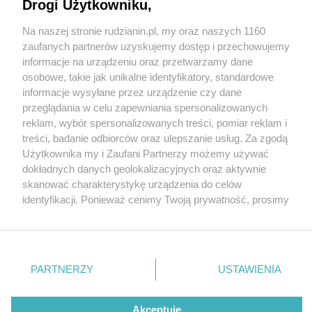
Drogi Użytkowniku,
Na naszej stronie rudzianin.pl, my oraz naszych 1160
Wydawca mediów
lokalnych
zaufanych partnerów uzyskujemy dostęp i przechowujemy
informacje na urządzeniu oraz przetwarzamy dane
osobowe, takie jak unikalne identyfikatory, standardowe
informacje wysyłane przez urządzenie czy dane
przeglądania w celu zapewniania spersonalizowanych
3 / 0
reklam, wybór spersonalizowanych treści, pomiar reklam i
Nie zapomnij
treści, badanie odbiorców oraz ulepszanie usług. Za zgodą
zapoznać się z:
polityką prywatności
regulamin korzystania z portali
Użytkownika my i Zaufani Partnerzy możemy używać
Twoje
miasto
Skontakuj się
z nami
dokładnych danych geolokalizacyjnych oraz aktywnie
Piekary Śląskie
Kontakt
skanować charakterystykę urządzenia do celów
Chorzów
Wydawca
identyfikacji. Ponieważ cenimy Twoją prywatność, prosimy
Tarnowskie Góry
Redakcja
Ruda Śląska
Newsletter
o zgodę na korzystanie z tych technologii poprzez
Świętochłowice
Reklama
kliknięcie „Akceptuję”. Zgoda jest dobrowolna i zawsze
Tychy
możesz ją zmienić/wycofać klikając przycisk ustawień
Bytom
Katowice
prywatności znajdujący się w lewym dolnym rogu strony
REKLAMA
PARTNERZY
USTAWIENIA
Gliwice
. Niektóre rodzaje przetwarzania danych nie wymagają
Zabrze
Zagłębie
zgody użytkownika, ale masz prawo sprzeciwić się
takiemu przetwarzaniu. Preferencje będą miały
Akceptuję