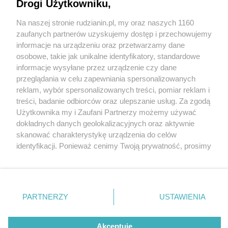
Drogi Użytkowniku,
Na naszej stronie rudzianin.pl, my oraz naszych 1160
Wydawca mediów
lokalnych
zaufanych partnerów uzyskujemy dostęp i przechowujemy
informacje na urządzeniu oraz przetwarzamy dane
osobowe, takie jak unikalne identyfikatory, standardowe
informacje wysyłane przez urządzenie czy dane
przeglądania w celu zapewniania spersonalizowanych
4 / 0
reklam, wybór spersonalizowanych treści, pomiar reklam i
Nie zapomnij
treści, badanie odbiorców oraz ulepszanie usług. Za zgodą
zapoznać się z:
polityką prywatności
regulamin korzystania z portali
Użytkownika my i Zaufani Partnerzy możemy używać
Twoje
miasto
Skontakuj się
z nami
dokładnych danych geolokalizacyjnych oraz aktywnie
Piekary Śląskie
Kontakt
skanować charakterystykę urządzenia do celów
Chorzów
Wydawca
identyfikacji. Ponieważ cenimy Twoją prywatność, prosimy
Tarnowskie Góry
Redakcja
Ruda Śląska
Newsletter
o zgodę na korzystanie z tych technologii poprzez
Świętochłowice
Reklama
kliknięcie „Akceptuję”. Zgoda jest dobrowolna i zawsze
Tychy
możesz ją zmienić/wycofać klikając przycisk ustawień
Bytom
Katowice
prywatności znajdujący się w lewym dolnym rogu strony
REKLAMA
PARTNERZY
USTAWIENIA
Gliwice
. Niektóre rodzaje przetwarzania danych nie wymagają
Zabrze
Zagłębie
zgody użytkownika, ale masz prawo sprzeciwić się
takiemu przetwarzaniu. Preferencje będą miały
Akceptuję