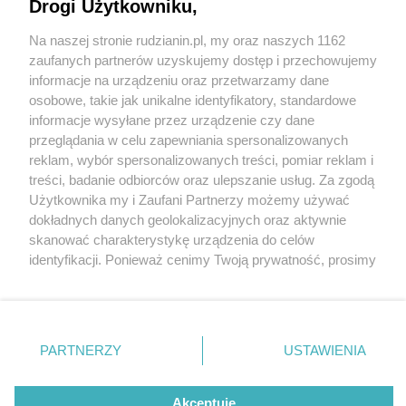
Drogi Użytkowniku,
Na naszej stronie rudzianin.pl, my oraz naszych 1162
Wydawca mediów
lokalnych
zaufanych partnerów uzyskujemy dostęp i przechowujemy
informacje na urządzeniu oraz przetwarzamy dane
osobowe, takie jak unikalne identyfikatory, standardowe
informacje wysyłane przez urządzenie czy dane
przeglądania w celu zapewniania spersonalizowanych
2 / 0
reklam, wybór spersonalizowanych treści, pomiar reklam i
Nie zapomnij
treści, badanie odbiorców oraz ulepszanie usług. Za zgodą
zapoznać się z:
polityką prywatności
regulamin korzystania z portali
Użytkownika my i Zaufani Partnerzy możemy używać
Twoje
miasto
Skontakuj się
z nami
dokładnych danych geolokalizacyjnych oraz aktywnie
Piekary Śląskie
Kontakt
skanować charakterystykę urządzenia do celów
Chorzów
Wydawca
identyfikacji. Ponieważ cenimy Twoją prywatność, prosimy
Tarnowskie Góry
Redakcja
Ruda Śląska
Newsletter
o zgodę na korzystanie z tych technologii poprzez
Świętochłowice
Reklama
kliknięcie „Akceptuję”. Zgoda jest dobrowolna i zawsze
Tychy
możesz ją zmienić/wycofać klikając przycisk ustawień
Bytom
Katowice
prywatności znajdujący się w lewym dolnym rogu strony
REKLAMA
PARTNERZY
USTAWIENIA
Gliwice
. Niektóre rodzaje przetwarzania danych nie wymagają
Zabrze
Zagłębie
zgody użytkownika, ale masz prawo sprzeciwić się
takiemu przetwarzaniu. Preferencje będą miały
Akceptuję