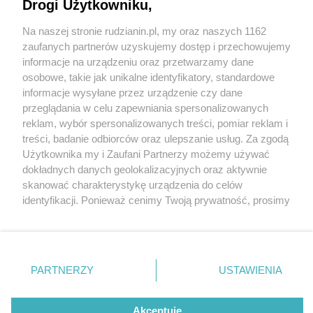
Drogi Użytkowniku,
Na naszej stronie rudzianin.pl, my oraz naszych 1162
Wydawca mediów
lokalnych
zaufanych partnerów uzyskujemy dostęp i przechowujemy
informacje na urządzeniu oraz przetwarzamy dane
osobowe, takie jak unikalne identyfikatory, standardowe
informacje wysyłane przez urządzenie czy dane
przeglądania w celu zapewniania spersonalizowanych
4 / 0
reklam, wybór spersonalizowanych treści, pomiar reklam i
Nie zapomnij
treści, badanie odbiorców oraz ulepszanie usług. Za zgodą
zapoznać się z:
polityką prywatności
regulamin korzystania z portali
Użytkownika my i Zaufani Partnerzy możemy używać
Twoje
miasto
Skontakuj się
z nami
dokładnych danych geolokalizacyjnych oraz aktywnie
Piekary Śląskie
Kontakt
skanować charakterystykę urządzenia do celów
Chorzów
Wydawca
identyfikacji. Ponieważ cenimy Twoją prywatność, prosimy
Tarnowskie Góry
Redakcja
Ruda Śląska
Newsletter
o zgodę na korzystanie z tych technologii poprzez
Świętochłowice
Reklama
kliknięcie „Akceptuję”. Zgoda jest dobrowolna i zawsze
Tychy
możesz ją zmienić/wycofać klikając przycisk ustawień
Bytom
Katowice
prywatności znajdujący się w lewym dolnym rogu strony
REKLAMA
PARTNERZY
USTAWIENIA
Gliwice
. Niektóre rodzaje przetwarzania danych nie wymagają
Zabrze
Zagłębie
zgody użytkownika, ale masz prawo sprzeciwić się
takiemu przetwarzaniu. Preferencje będą miały
Akceptuję