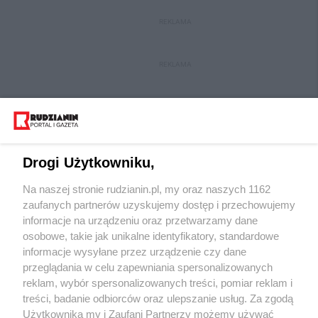
REKLAMA
REKLAMA
Drogi Użytkowniku,
Na naszej stronie rudzianin.pl, my oraz naszych 1162
Wydawca mediów
lokalnych
zaufanych partnerów uzyskujemy dostęp i przechowujemy
informacje na urządzeniu oraz przetwarzamy dane
osobowe, takie jak unikalne identyfikatory, standardowe
informacje wysyłane przez urządzenie czy dane
przeglądania w celu zapewniania spersonalizowanych
reklam, wybór spersonalizowanych treści, pomiar reklam i
Nie zapomnij
treści, badanie odbiorców oraz ulepszanie usług. Za zgodą
zapoznać się z:
polityką prywatności
regulamin korzystania z portali
Użytkownika my i Zaufani Partnerzy możemy używać