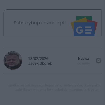
Subskrybuj rudzianin.pl
18/02/2026
Napisz
Jacek
Skorek
do mnie
spółka restrukturyzacji kopalń s.a,
ruda śląska,
kwk pokój,
zabytkowy wagon z kwk pokój do muzeum,
srk bytom,