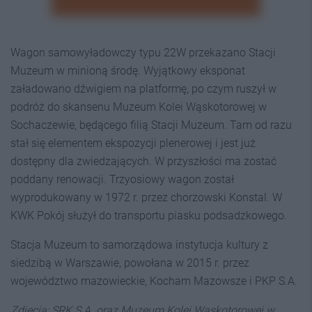
Wagon samowyładowczy typu 22W przekazano Stacji
Muzeum w minioną środę. Wyjątkowy eksponat
załadowano dźwigiem na platformę, po czym ruszył w
podróż do skansenu Muzeum Kolei Wąskotorowej w
Sochaczewie, będącego filią Stacji Muzeum. Tam od razu
stał się elementem ekspozycji plenerowej i jest już
dostępny dla zwiedzających. W przyszłości ma zostać
poddany renowacji. Trzyosiowy wagon został
wyprodukowany w 1972 r. przez chorzowski Konstal. W
KWK Pokój służył do transportu piasku podsadzkowego.
Stacja Muzeum to samorządowa instytucja kultury z
siedzibą w Warszawie, powołana w 2015 r. przez
województwo mazowieckie, Kocham Mazowsze i PKP S.A.
Zdjęcia: SRK S.A. oraz Muzeum Kolei Wąskotorowej w