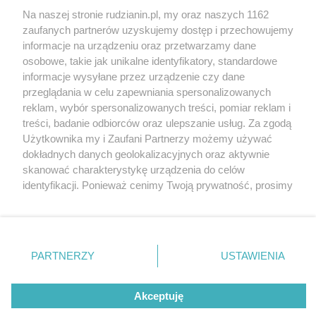
Na naszej stronie rudzianin.pl, my oraz naszych 1162
Wydawca mediów
lokalnych
zaufanych partnerów uzyskujemy dostęp i przechowujemy
informacje na urządzeniu oraz przetwarzamy dane
osobowe, takie jak unikalne identyfikatory, standardowe
informacje wysyłane przez urządzenie czy dane
przeglądania w celu zapewniania spersonalizowanych
reklam, wybór spersonalizowanych treści, pomiar reklam i
Nie zapomnij
treści, badanie odbiorców oraz ulepszanie usług. Za zgodą
zapoznać się z:
polityką prywatności
regulamin korzystania z portali
Użytkownika my i Zaufani Partnerzy możemy używać
Twoje
miasto
Skontakuj się
z nami
dokładnych danych geolokalizacyjnych oraz aktywnie
Piekary Śląskie
Kontakt
skanować charakterystykę urządzenia do celów
Chorzów
Wydawca
identyfikacji. Ponieważ cenimy Twoją prywatność, prosimy
Tarnowskie Góry
Redakcja
Ruda Śląska
Newsletter
o zgodę na korzystanie z tych technologii poprzez
Świętochłowice
Reklama
kliknięcie „Akceptuję”. Zgoda jest dobrowolna i zawsze
Tychy
możesz ją zmienić/wycofać klikając przycisk ustawień
Bytom
Katowice
prywatności znajdujący się w lewym dolnym rogu strony
PARTNERZY
USTAWIENIA
Gliwice
. Niektóre rodzaje przetwarzania danych nie wymagają
Zabrze
Zagłębie
zgody użytkownika, ale masz prawo sprzeciwić się
Akceptuję
takiemu przetwarzaniu. Preferencje będą miały
zastosowania tylko na tej witrynie.