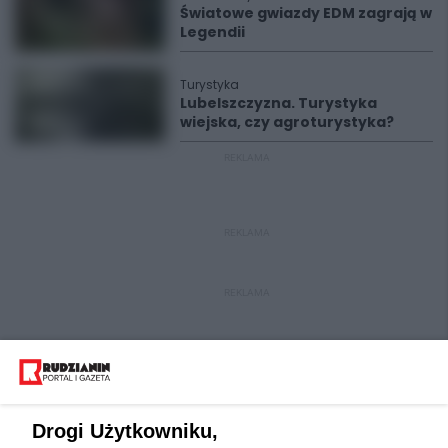
Światowe gwiazdy EDM zagrają w
Legendii
Turystyka
Lubelszczyzna. Turystyka
wiejska, czy agroturystyka?
REKLAMA
REKLAMA
REKLAMA
Drogi Użytkowniku,