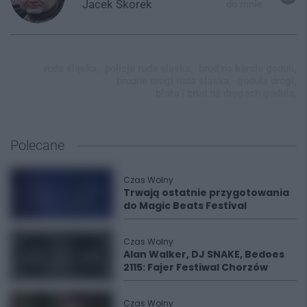
Jacek
Skorek
do mnie
ruda śląska,
policja ruda śląska,
brud na karola goduli,
brudne drogi ruda śląska,
godula drogi,
błoto i brud na drogach godula,
Polecane
Czas Wolny
Trwają ostatnie przygotowania
do Magic Beats Festival
Czas Wolny
Alan Walker, DJ SNAKE, Bedoes
2115: Fajer Festiwal Chorzów
Czas Wolny