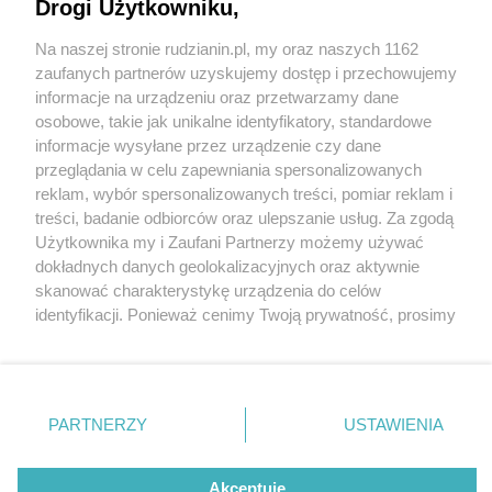
Drogi Użytkowniku,
Na naszej stronie rudzianin.pl, my oraz naszych 1162
Wydawca mediów
lokalnych
zaufanych partnerów uzyskujemy dostęp i przechowujemy
informacje na urządzeniu oraz przetwarzamy dane
osobowe, takie jak unikalne identyfikatory, standardowe
informacje wysyłane przez urządzenie czy dane
przeglądania w celu zapewniania spersonalizowanych
7 / 0
reklam, wybór spersonalizowanych treści, pomiar reklam i
Nie zapomnij
treści, badanie odbiorców oraz ulepszanie usług. Za zgodą
zapoznać się z:
polityką prywatności
regulamin korzystania z portali
Użytkownika my i Zaufani Partnerzy możemy używać
Twoje
miasto
Skontakuj się
z nami
dokładnych danych geolokalizacyjnych oraz aktywnie
Piekary Śląskie
Kontakt
skanować charakterystykę urządzenia do celów
Chorzów
Wydawca
identyfikacji. Ponieważ cenimy Twoją prywatność, prosimy
Tarnowskie Góry
Redakcja
Ruda Śląska
Newsletter
o zgodę na korzystanie z tych technologii poprzez
Świętochłowice
Reklama
kliknięcie „Akceptuję”. Zgoda jest dobrowolna i zawsze
Tychy
możesz ją zmienić/wycofać klikając przycisk ustawień
Bytom
Katowice
prywatności znajdujący się w lewym dolnym rogu strony
REKLAMA
PARTNERZY
USTAWIENIA
Gliwice
. Niektóre rodzaje przetwarzania danych nie wymagają
Zabrze
Zagłębie
zgody użytkownika, ale masz prawo sprzeciwić się
takiemu przetwarzaniu. Preferencje będą miały
Akceptuję