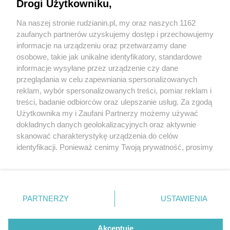
Drogi Użytkowniku,
Na naszej stronie rudzianin.pl, my oraz naszych 1162
Wydawca mediów
lokalnych
zaufanych partnerów uzyskujemy dostęp i przechowujemy
informacje na urządzeniu oraz przetwarzamy dane
osobowe, takie jak unikalne identyfikatory, standardowe
informacje wysyłane przez urządzenie czy dane
przeglądania w celu zapewniania spersonalizowanych
5 / 0
reklam, wybór spersonalizowanych treści, pomiar reklam i
Nie zapomnij
treści, badanie odbiorców oraz ulepszanie usług. Za zgodą
zapoznać się z:
polityką prywatności
regulamin korzystania z portali
Użytkownika my i Zaufani Partnerzy możemy używać
Twoje
miasto
Skontakuj się
z nami
dokładnych danych geolokalizacyjnych oraz aktywnie
Piekary Śląskie
Kontakt
skanować charakterystykę urządzenia do celów
Chorzów
Wydawca
identyfikacji. Ponieważ cenimy Twoją prywatność, prosimy
Tarnowskie Góry
Redakcja
Ruda Śląska
Newsletter
o zgodę na korzystanie z tych technologii poprzez
Świętochłowice
Reklama
kliknięcie „Akceptuję”. Zgoda jest dobrowolna i zawsze
Tychy
możesz ją zmienić/wycofać klikając przycisk ustawień
Bytom
Katowice
prywatności znajdujący się w lewym dolnym rogu strony
REKLAMA
PARTNERZY
USTAWIENIA
Gliwice
. Niektóre rodzaje przetwarzania danych nie wymagają
Zabrze
Zagłębie
zgody użytkownika, ale masz prawo sprzeciwić się
takiemu przetwarzaniu. Preferencje będą miały
Akceptuję