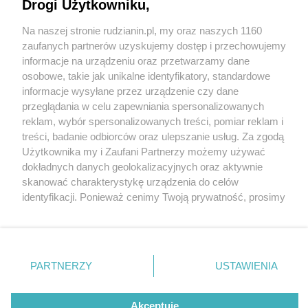
Drogi Użytkowniku,
Na naszej stronie rudzianin.pl, my oraz naszych 1160
Wydawca mediów
lokalnych
zaufanych partnerów uzyskujemy dostęp i przechowujemy
informacje na urządzeniu oraz przetwarzamy dane
osobowe, takie jak unikalne identyfikatory, standardowe
informacje wysyłane przez urządzenie czy dane
przeglądania w celu zapewniania spersonalizowanych
1 / 0
reklam, wybór spersonalizowanych treści, pomiar reklam i
Nie zapomnij
treści, badanie odbiorców oraz ulepszanie usług. Za zgodą
zapoznać się z:
polityką prywatności
regulamin korzystania z portali
Użytkownika my i Zaufani Partnerzy możemy używać
Twoje
miasto
Skontakuj się
z nami
dokładnych danych geolokalizacyjnych oraz aktywnie
Piekary Śląskie
Kontakt
skanować charakterystykę urządzenia do celów
Chorzów
Wydawca
identyfikacji. Ponieważ cenimy Twoją prywatność, prosimy
Tarnowskie Góry
Redakcja
Ruda Śląska
Newsletter
o zgodę na korzystanie z tych technologii poprzez
Świętochłowice
Reklama
kliknięcie „Akceptuję”. Zgoda jest dobrowolna i zawsze
Tychy
możesz ją zmienić/wycofać klikając przycisk ustawień
Bytom
Katowice
prywatności znajdujący się w lewym dolnym rogu strony
REKLAMA
PARTNERZY
USTAWIENIA
Gliwice
. Niektóre rodzaje przetwarzania danych nie wymagają
Zabrze
Zagłębie
zgody użytkownika, ale masz prawo sprzeciwić się
takiemu przetwarzaniu. Preferencje będą miały
Akceptuję