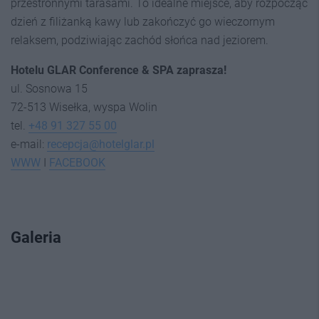
przestronnymi tarasami. To idealne miejsce, aby rozpocząć
dzień z filiżanką kawy lub zakończyć go wieczornym
relaksem, podziwiając zachód słońca nad jeziorem.
Hotelu GLAR Conference & SPA zaprasza!
ul. Sosnowa 15
72-513 Wisełka, wyspa Wolin
tel.
+48 91 327 55 00
e-mail:
recepcja@hotelglar.pl
WWW
I
FACEBOOK
Galeria