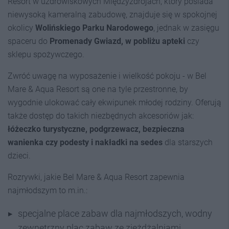
Resort w uzdrowiskowych Międzyzdrojach,
który posiada
niewysoką kameralną zabudowę, znajduje się w spokojnej
okolicy
Wolińskiego Parku Narodowego
, jednak w zasięgu
spaceru do
Promenady Gwiazd, w pobliżu apteki
czy
sklepu spożywczego.
Zwróć uwagę na wyposażenie i wielkość pokoju -
w Bel
Mare & Aqua Resort są one na tyle przestronne, by
wygodnie ulokować cały ekwipunek młodej rodziny. Oferują
także dostęp do takich niezbędnych akcesoriów jak:
łóżeczko turystyczne, podgrzewacz, bezpieczna
wanienka czy podesty
i nakładki na sedes
dla starszych
dzieci.
Rozrywki, jakie Bel Mare & Aqua Resort zapewnia
najmłodszym to m.in.:
specjalne place zabaw dla najmłodszych, wodny
zewnętrzny plac zabaw ze zjeżdżalniami,