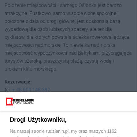
Położenie miejscowości i samego Ośrodka jest bardzo
atrakcyjne. Pustkowo, samo w sobie ciche spokojne i
położone z dala od drogi głównej jest doskonałą bazą
wypadową dla osób lubiących spacery, ale też dla
cyklistów, dla których powstała ścieżka rowerowa łącząca
miejscowości nadmorskie. To niewielka nadmorska
miejscowość wypoczynkowa nad Bałtykiem, przyciągająca
turystów szeroką, piaszczystą plażą, czystą wodą i
urokiem klifu morskiego.
Rezerwacje:
tel.
+ 48 604 148 392
e-mail:
zem-pustkowo@wp.pl
WWW
|
FACEBOOK
Drogi Użytkowniku,
Na naszej stronie rudzianin.pl, my oraz naszych 1162