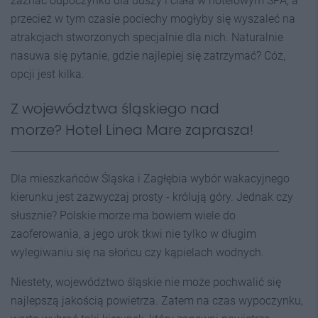
zaznać odpoczynku dla duszy i ciała w hotelowym SPA, a
przecież w tym czasie pociechy mogłyby się wyszaleć na
atrakcjach stworzonych specjalnie dla nich. Naturalnie
nasuwa się pytanie, gdzie najlepiej się zatrzymać? Cóż,
opcji jest kilka.
Z województwa śląskiego nad
morze? Hotel Linea Mare zaprasza!
Dla mieszkańców Śląska i Zagłębia wybór wakacyjnego
kierunku jest zazwyczaj prosty - królują góry. Jednak czy
słusznie? Polskie morze ma bowiem wiele do
zaoferowania, a jego urok tkwi nie tylko w długim
wylegiwaniu się na słońcu czy kąpielach wodnych.
Niestety, województwo śląskie nie może pochwalić się
najlepszą jakością powietrza. Zatem na czas wypoczynku,