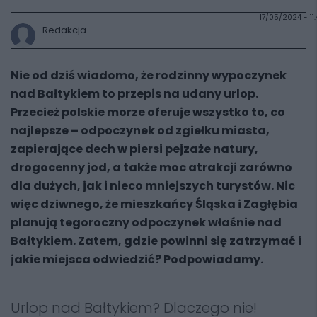
17/05/2024 - 11
Redakcja
Nie od dziś wiadomo, że rodzinny wypoczynek
nad Bałtykiem to przepis na udany urlop.
Przecież polskie morze oferuje wszystko to, co
najlepsze – odpoczynek od zgiełku miasta,
zapierające dech w piersi pejzaże natury,
drogocenny jod, a także moc atrakcji zarówno
dla dużych, jak i nieco mniejszych turystów. Nic
więc dziwnego, że mieszkańcy Śląska i Zagłębia
planują tegoroczny odpoczynek właśnie nad
Bałtykiem. Zatem, gdzie powinni się zatrzymać i
jakie miejsca odwiedzić? Podpowiadamy.
Urlop nad Bałtykiem? Dlaczego nie!