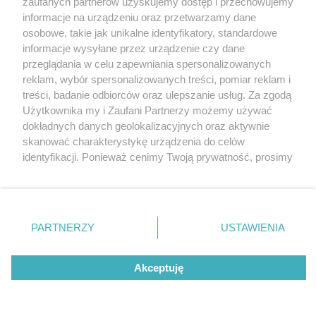
Galeria
zaufanych partnerów uzyskujemy dostęp i przechowujemy
informacje na urządzeniu oraz przetwarzamy dane
osobowe, takie jak unikalne identyfikatory, standardowe
informacje wysyłane przez urządzenie czy dane
przeglądania w celu zapewniania spersonalizowanych
reklam, wybór spersonalizowanych treści, pomiar reklam i
Kierunek? Bałtyk!
treści, badanie odbiorców oraz ulepszanie usług. Za zgodą
Użytkownika my i Zaufani Partnerzy możemy używać
dokładnych danych geolokalizacyjnych oraz aktywnie
skanować charakterystykę urządzenia do celów
Mieszkańcy Śląska i Zagłębia, którzy dopiero planują swój
identyfikacji. Ponieważ cenimy Twoją prywatność, prosimy
wakacyjny urlop w rodzinnym gronie, z pewnością powinni
o zgodę na korzystanie z tych technologii poprzez
rozważyć tegoroczne wakacje nad polskim morzem. Bałtyk
kliknięcie „Akceptuję”. Zgoda jest dobrowolna i zawsze
oferuje moc atrakcji dla dużych i małych, zatem każdy
możesz ją zmienić/wycofać klikając przycisk ustawień
prywatności znajdujący się w lewym dolnym rogu strony
znajdzie coś dla siebie, a co ważniejsze zazna błogiego
PARTNERZY
USTAWIENIA
. Niektóre rodzaje przetwarzania danych nie wymagają
odpoczynku i to w towarzystwie najbliższych im osób!
zgody użytkownika, ale masz prawo sprzeciwić się
Akceptuję
takiemu przetwarzaniu. Preferencje będą miały
zastosowania tylko na tej witrynie.
Zapoznaj się z poniższymi informacjami, abyś mógł