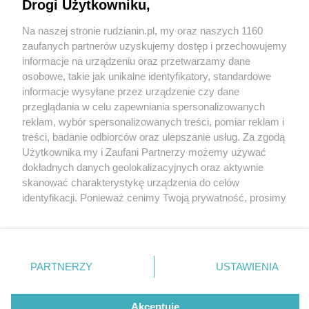
Drogi Użytkowniku,
Na naszej stronie rudzianin.pl, my oraz naszych 1160
Wydawca mediów
lokalnych
zaufanych partnerów uzyskujemy dostęp i przechowujemy
informacje na urządzeniu oraz przetwarzamy dane
osobowe, takie jak unikalne identyfikatory, standardowe
informacje wysyłane przez urządzenie czy dane
przeglądania w celu zapewniania spersonalizowanych
2 / 0
reklam, wybór spersonalizowanych treści, pomiar reklam i
Nie zapomnij
treści, badanie odbiorców oraz ulepszanie usług. Za zgodą
zapoznać się z:
polityką prywatności
regulamin korzystania z portali
Użytkownika my i Zaufani Partnerzy możemy używać
Twoje
miasto
Skontakuj się
z nami
dokładnych danych geolokalizacyjnych oraz aktywnie
Piekary Śląskie
Kontakt
skanować charakterystykę urządzenia do celów
Chorzów
Wydawca
identyfikacji. Ponieważ cenimy Twoją prywatność, prosimy
Tarnowskie Góry
Redakcja
Ruda Śląska
Newsletter
o zgodę na korzystanie z tych technologii poprzez
Świętochłowice
Reklama
kliknięcie „Akceptuję”. Zgoda jest dobrowolna i zawsze
Tychy
możesz ją zmienić/wycofać klikając przycisk ustawień
Bytom
Katowice
prywatności znajdujący się w lewym dolnym rogu strony
REKLAMA
PARTNERZY
USTAWIENIA
Gliwice
. Niektóre rodzaje przetwarzania danych nie wymagają
Zabrze
Zagłębie
zgody użytkownika, ale masz prawo sprzeciwić się
takiemu przetwarzaniu. Preferencje będą miały
Akceptuję