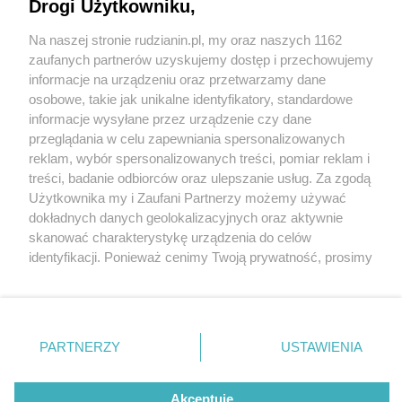
Drogi Użytkowniku,
Na naszej stronie rudzianin.pl, my oraz naszych 1162
Wydawca mediów
lokalnych
zaufanych partnerów uzyskujemy dostęp i przechowujemy
informacje na urządzeniu oraz przetwarzamy dane
osobowe, takie jak unikalne identyfikatory, standardowe
informacje wysyłane przez urządzenie czy dane
przeglądania w celu zapewniania spersonalizowanych
1 / 0
reklam, wybór spersonalizowanych treści, pomiar reklam i
Nie zapomnij
treści, badanie odbiorców oraz ulepszanie usług. Za zgodą
zapoznać się z:
polityką prywatności
regulamin korzystania z portali
Użytkownika my i Zaufani Partnerzy możemy używać
Twoje
miasto
Skontakuj się
z nami
dokładnych danych geolokalizacyjnych oraz aktywnie
Piekary Śląskie
Kontakt
skanować charakterystykę urządzenia do celów
Chorzów
Wydawca
identyfikacji. Ponieważ cenimy Twoją prywatność, prosimy
Tarnowskie Góry
Redakcja
Ruda Śląska
Newsletter
o zgodę na korzystanie z tych technologii poprzez
Świętochłowice
Reklama
kliknięcie „Akceptuję”. Zgoda jest dobrowolna i zawsze
Tychy
możesz ją zmienić/wycofać klikając przycisk ustawień
Bytom
Katowice
prywatności znajdujący się w lewym dolnym rogu strony
REKLAMA
PARTNERZY
USTAWIENIA
Gliwice
. Niektóre rodzaje przetwarzania danych nie wymagają
Zabrze
Zagłębie
zgody użytkownika, ale masz prawo sprzeciwić się
takiemu przetwarzaniu. Preferencje będą miały
Akceptuję