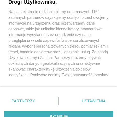
Drogi Użytkowniku,
Na naszej stronie rudzianin.pl, my oraz naszych 1162
Wydawca mediów
lokalnych
zaufanych partnerów uzyskujemy dostęp i przechowujemy
informacje na urządzeniu oraz przetwarzamy dane
osobowe, takie jak unikalne identyfikatory, standardowe
informacje wysyłane przez urządzenie czy dane
przeglądania w celu zapewniania spersonalizowanych
3 / 0
reklam, wybór spersonalizowanych treści, pomiar reklam i
Nie zapomnij
treści, badanie odbiorców oraz ulepszanie usług. Za zgodą
zapoznać się z:
polityką prywatności
regulamin korzystania z portali
Użytkownika my i Zaufani Partnerzy możemy używać
Twoje
miasto
Skontakuj się
z nami
dokładnych danych geolokalizacyjnych oraz aktywnie
Piekary Śląskie
Kontakt
skanować charakterystykę urządzenia do celów
Chorzów
Wydawca
identyfikacji. Ponieważ cenimy Twoją prywatność, prosimy
Tarnowskie Góry
Redakcja
Ruda Śląska
Newsletter
o zgodę na korzystanie z tych technologii poprzez
Świętochłowice
Reklama
kliknięcie „Akceptuję”. Zgoda jest dobrowolna i zawsze
Tychy
możesz ją zmienić/wycofać klikając przycisk ustawień
Bytom
Katowice
prywatności znajdujący się w lewym dolnym rogu strony
REKLAMA
PARTNERZY
USTAWIENIA
Gliwice
. Niektóre rodzaje przetwarzania danych nie wymagają
Zabrze
Zagłębie
zgody użytkownika, ale masz prawo sprzeciwić się
takiemu przetwarzaniu. Preferencje będą miały
Akceptuję