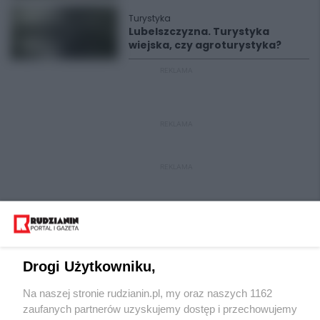
Turystyka
Lubelszczyzna. Turystyka
wiejska, czy agroturystyka?
REKLAMA
REKLAMA
REKLAMA
Drogi Użytkowniku,
Na naszej stronie rudzianin.pl, my oraz naszych 1162
Wydawca mediów
lokalnych
zaufanych partnerów uzyskujemy dostęp i przechowujemy