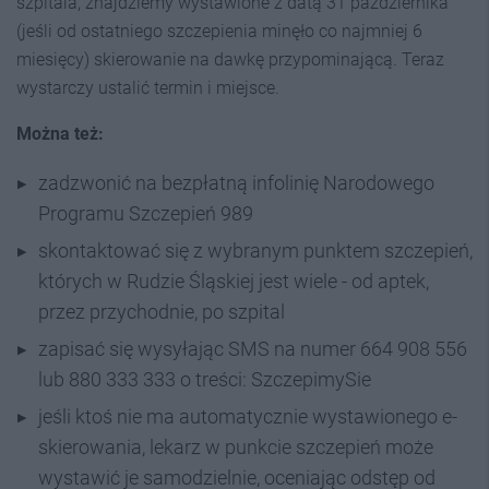
szpitala, znajdziemy wystawione z datą 31 października
(jeśli od ostatniego szczepienia minęło co najmniej 6
miesięcy) skierowanie na dawkę przypominającą. Teraz
wystarczy ustalić termin i miejsce.
Można też:
zadzwonić na bezpłatną infolinię Narodowego
Programu Szczepień 989
skontaktować się z wybranym punktem szczepień,
których w Rudzie Śląskiej jest wiele - od aptek,
przez przychodnie, po szpital
zapisać się wysyłając SMS na numer 664 908 556
lub 880 333 333 o treści: SzczepimySie
jeśli ktoś nie ma automatycznie wystawionego e-
skierowania, lekarz w punkcie szczepień może
wystawić je samodzielnie, oceniając odstęp od