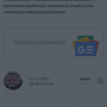
placówkach handlowych, komunikacji miejskiej oraz
zamkniętych miejscach publicznych.
Subskrybuj rudzianin.pl
03/11/2021
Napisz
Jacek
Skorek
do mnie
trzecia dawka szczepionki,
covid-19,
ruda śląska,