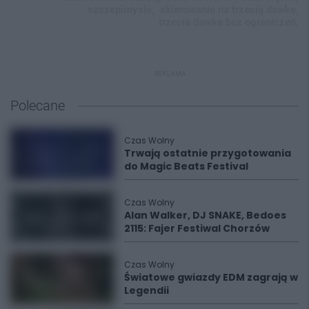
szczepimysie,
skierowanie na trzecią dawkę,
trzecia dawka bez ograniczeń,
REKLAMA
Polecane
Czas Wolny
Trwają ostatnie przygotowania
do Magic Beats Festival
Czas Wolny
Alan Walker, DJ SNAKE, Bedoes
2115: Fajer Festiwal Chorzów
Czas Wolny
Światowe gwiazdy EDM zagrają w
Legendii