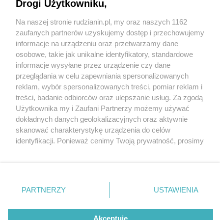
Drogi Użytkowniku,
Na naszej stronie rudzianin.pl, my oraz naszych 1162
Wydawca mediów
lokalnych
zaufanych partnerów uzyskujemy dostęp i przechowujemy
informacje na urządzeniu oraz przetwarzamy dane
osobowe, takie jak unikalne identyfikatory, standardowe
informacje wysyłane przez urządzenie czy dane
przeglądania w celu zapewniania spersonalizowanych
5 / 0
reklam, wybór spersonalizowanych treści, pomiar reklam i
Nie zapomnij
treści, badanie odbiorców oraz ulepszanie usług. Za zgodą
zapoznać się z:
polityką prywatności
regulamin korzystania z portali
Użytkownika my i Zaufani Partnerzy możemy używać
Twoje
miasto
Skontakuj się
z nami
dokładnych danych geolokalizacyjnych oraz aktywnie
Piekary Śląskie
Kontakt
skanować charakterystykę urządzenia do celów
Chorzów
Wydawca
identyfikacji. Ponieważ cenimy Twoją prywatność, prosimy
Tarnowskie Góry
Redakcja
Ruda Śląska
Newsletter
o zgodę na korzystanie z tych technologii poprzez
Świętochłowice
Reklama
kliknięcie „Akceptuję”. Zgoda jest dobrowolna i zawsze
Tychy
możesz ją zmienić/wycofać klikając przycisk ustawień
Bytom
Katowice
prywatności znajdujący się w lewym dolnym rogu strony
REKLAMA
PARTNERZY
USTAWIENIA
Gliwice
. Niektóre rodzaje przetwarzania danych nie wymagają
Zabrze
Zagłębie
zgody użytkownika, ale masz prawo sprzeciwić się
takiemu przetwarzaniu. Preferencje będą miały
Akceptuję