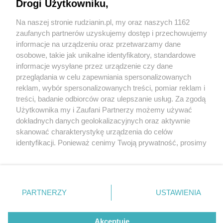
Drogi Użytkowniku,
Na naszej stronie rudzianin.pl, my oraz naszych 1162
Wydawca mediów
lokalnych
zaufanych partnerów uzyskujemy dostęp i przechowujemy
informacje na urządzeniu oraz przetwarzamy dane
osobowe, takie jak unikalne identyfikatory, standardowe
informacje wysyłane przez urządzenie czy dane
przeglądania w celu zapewniania spersonalizowanych
4 / 0
reklam, wybór spersonalizowanych treści, pomiar reklam i
Nie zapomnij
treści, badanie odbiorców oraz ulepszanie usług. Za zgodą
zapoznać się z:
polityką prywatności
regulamin korzystania z portali
Użytkownika my i Zaufani Partnerzy możemy używać
Twoje
miasto
Skontakuj się
z nami
dokładnych danych geolokalizacyjnych oraz aktywnie
Piekary Śląskie
Kontakt
skanować charakterystykę urządzenia do celów
Chorzów
Wydawca
identyfikacji. Ponieważ cenimy Twoją prywatność, prosimy
Tarnowskie Góry
Redakcja
Ruda Śląska
Newsletter
o zgodę na korzystanie z tych technologii poprzez
Świętochłowice
Reklama
kliknięcie „Akceptuję”. Zgoda jest dobrowolna i zawsze
Tychy
możesz ją zmienić/wycofać klikając przycisk ustawień
Bytom
Katowice
prywatności znajdujący się w lewym dolnym rogu strony
REKLAMA
PARTNERZY
USTAWIENIA
Gliwice
. Niektóre rodzaje przetwarzania danych nie wymagają
Zabrze
Zagłębie
zgody użytkownika, ale masz prawo sprzeciwić się
takiemu przetwarzaniu. Preferencje będą miały
Akceptuję